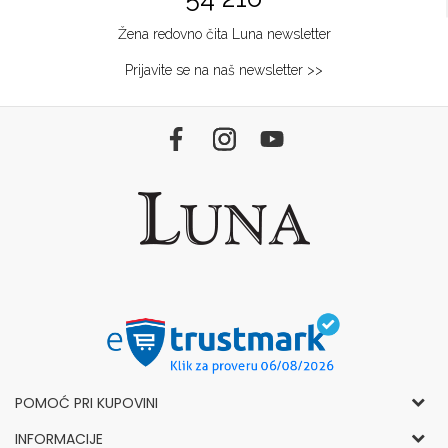
Žena redovno čita Luna newsletter
Prijavite se na naš newsletter >>
POMOĆ PRI KUPOVINI
Opšti uslovi korišćenja i prodaje
INFORMACIJE