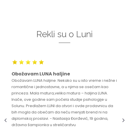
Rekli su o Luni
Obožavam LUNA haljine
Obožavam LUNA haljine. Nekako su u isto vreme i nežne i
romantične i jednostavne, a u njima se osećam kao
princeza. Mala matura,velika matura – haljina LUNA.
Inače, ove godine sam počela studije psihologije u
Solunu. Predlažem LUNI da otvori i ovde prodavnicu da
bih mogla da obećam da neću menjati brend ni na
diplomskoj proslavi. - Nastasija Đorđević, 19 godina,
državna šampionka u streličarstvu