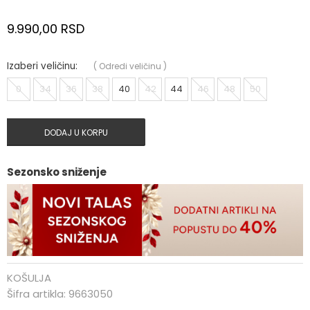
9.990,00
RSD
Izaberi veličinu:
(
Odredi veličinu
)
0
34
36
38
40
42
44
46
48
50
DODAJ U KORPU
Sezonsko sniženje
KOŠULJA
Šifra artikla:
9663050