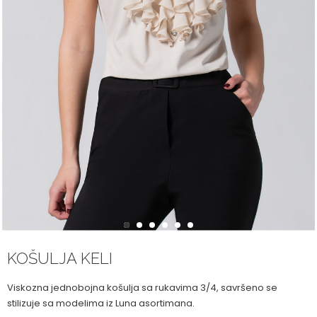
1
2
3
4
5
6
KOŠULJA KELI
Viskozna jednobojna košulja sa rukavima 3/4, savršeno se
stilizuje sa modelima iz Luna asortimana.