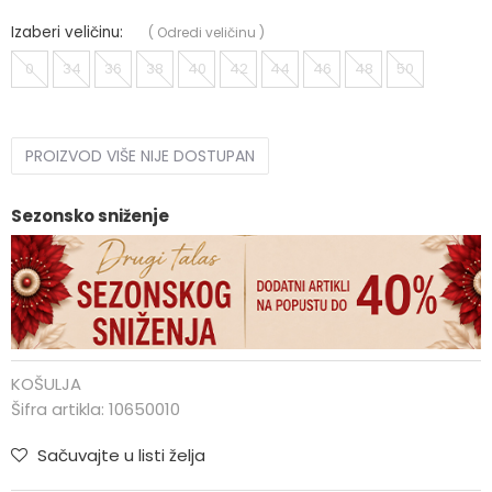
Izaberi veličinu:
(
Odredi veličinu
)
0
34
36
38
40
42
44
46
48
50
PROIZVOD VIŠE NIJE DOSTUPAN
Sezonsko sniženje
KOŠULJA
Šifra artikla:
10650010
Sačuvajte u listi želja