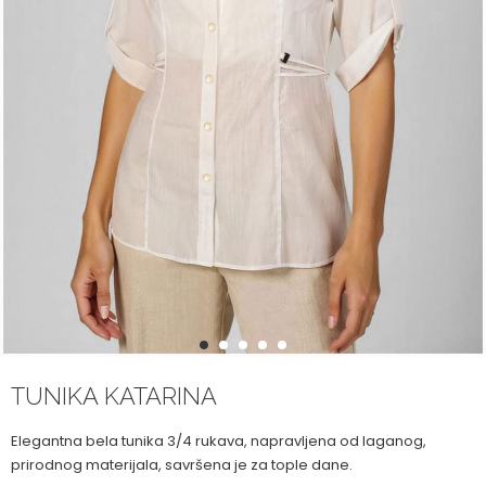
1
2
3
4
5
TUNIKA KATARINA
Elegantna bela tunika 3/4 rukava, napravljena od laganog,
prirodnog materijala, savršena je za tople dane.