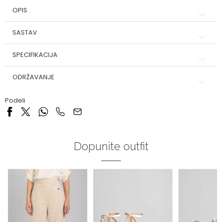
OPIS
SASTAV
SPECIFIKACIJA
ODRŽAVANJE
Podeli
Dopunite outfit