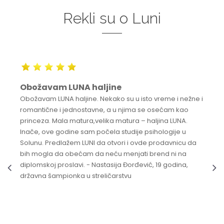
Rekli su o Luni
Obožavam LUNA haljine
Obožavam LUNA haljine. Nekako su u isto vreme i nežne i
romantične i jednostavne, a u njima se osećam kao
princeza. Mala matura,velika matura – haljina LUNA.
Inače, ove godine sam počela studije psihologije u
Solunu. Predlažem LUNI da otvori i ovde prodavnicu da
bih mogla da obećam da neću menjati brend ni na
diplomskoj proslavi. - Nastasija Đorđević, 19 godina,
državna šampionka u streličarstvu