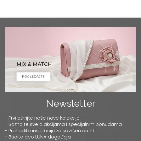
Newsletter
- Prvi otkrijte naše nove kolekcije
- Saznajte sve o akcijama i specijalnim ponudama
- Pronađite inspiraciju za savršen outfit
- Budite deo LUNA događaja