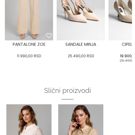
PANTALONE ZOE
SANDALE MINJA
CIPELA
11.990,00
RSD
25.490,00
RSD
19.900,
25.490,
Slični proizvodi