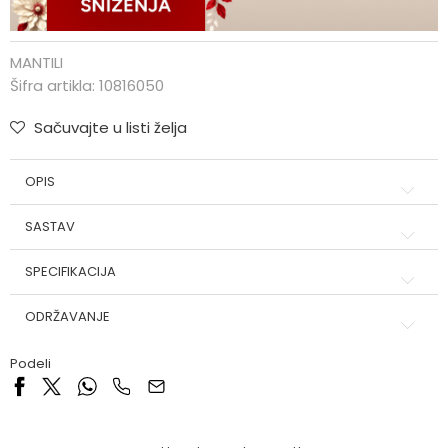
MANTILI
Šifra artikla:
10816050
Sačuvajte u listi želja
OPIS
SASTAV
SPECIFIKACIJA
ODRŽAVANJE
Podeli