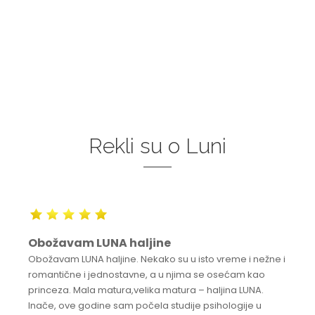
Rekli su o Luni
Obožavam LUNA haljine
Obožavam LUNA haljine. Nekako su u isto vreme i nežne i
romantične i jednostavne, a u njima se osećam kao
princeza. Mala matura,velika matura – haljina LUNA.
Inače, ove godine sam počela studije psihologije u