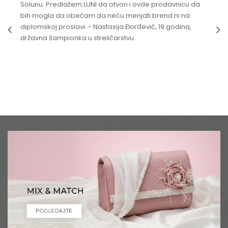
Solunu. Predlažem LUNI da otvori i ovde prodavnicu da
bih mogla da obećam da neću menjati brend ni na
diplomskoj proslavi. - Nastasija Đorđević, 19 godina,
državna šampionka u streličarstvu