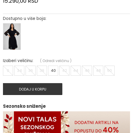
15.290,00
RSD
Dostupno u više boja:
Izaberi veličinu:
(
Odredi veličinu
)
0
34
36
38
40
42
44
46
48
50
DODAJ U KORPU
Sezonsko sniženje