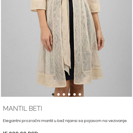
1
2
3
4
5
6
MANTIL BETI
Elegantni prozračni mantil u bež nijansi sa pojasom na vezivanje.