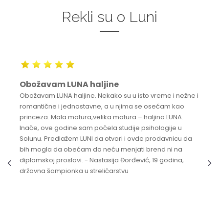
Rekli su o Luni
Obožavam LUNA haljine
Obožavam LUNA haljine. Nekako su u isto vreme i nežne i
romantične i jednostavne, a u njima se osećam kao
princeza. Mala matura,velika matura – haljina LUNA.
Inače, ove godine sam počela studije psihologije u
Solunu. Predlažem LUNI da otvori i ovde prodavnicu da
bih mogla da obećam da neću menjati brend ni na
diplomskoj proslavi. - Nastasija Đorđević, 19 godina,
državna šampionka u streličarstvu