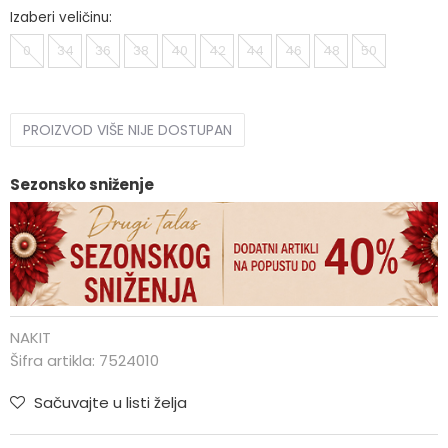
Izaberi veličinu:
0
34
36
38
40
42
44
46
48
50
PROIZVOD VIŠE NIJE DOSTUPAN
Sezonsko sniženje
NAKIT
Šifra artikla:
7524010
Sačuvajte u listi želja