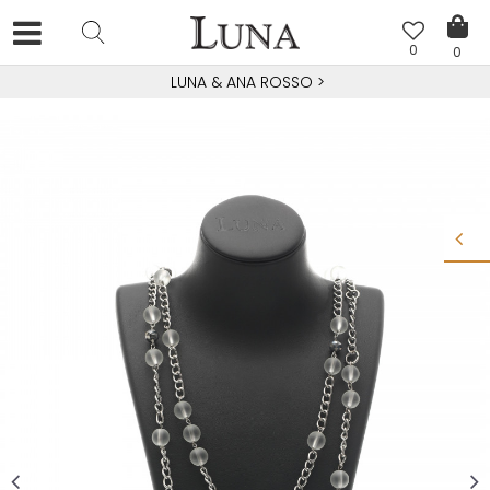
0
0
LUNA & ANA ROSSO
>