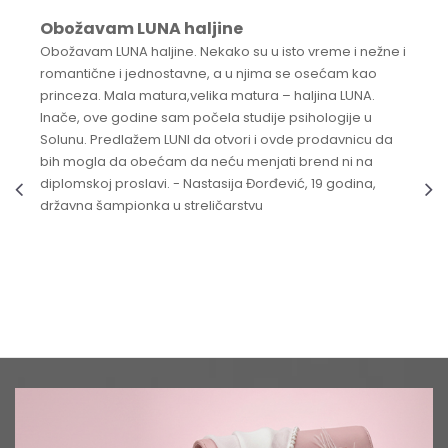
Obožavam LUNA haljine
Obožavam LUNA haljine. Nekako su u isto vreme i nežne i
romantične i jednostavne, a u njima se osećam kao
princeza. Mala matura,velika matura – haljina LUNA.
Inače, ove godine sam počela studije psihologije u
Solunu. Predlažem LUNI da otvori i ovde prodavnicu da
bih mogla da obećam da neću menjati brend ni na
diplomskoj proslavi. - Nastasija Đorđević, 19 godina,
državna šampionka u streličarstvu