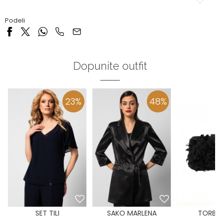
Podeli
Dopunite outfit
23
%
48
%
SET TILI
SAKO MARLENA
TORBA 