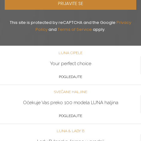
PRIJAVITE SE
This site is protected by reCAPTCHA and the Google
Privacy
Policy
and
Terms of Service
apply.
LUNA CIPELE
Your perfect choice
POGLEDAJTE
SVEČANE HALJINE
Očekuje Vas preko 100 modela LUNA haljina
POGLEDAJTE
LUNA & LADY B