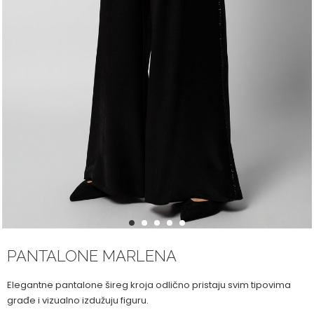
1
2
3
4
5
PANTALONE MARLENA
Elegantne pantalone šireg kroja odlično pristaju svim tipovima
građe i vizualno izdužuju figuru.