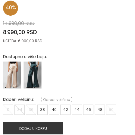
40
%
14.990,00
RSD
8.990,00
RSD
UŠTEDA:
6.000,00
RSD
Dostupno u više boja:
Izaberi veličinu:
(
Odredi veličinu
)
0
34
36
38
40
42
44
46
48
50
DODAJ U KORPU