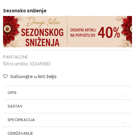
Sezonsko sniženje
PANTALONE
Šifra artikla:
10345992
Sačuvajte u listi želja
OPIS
SASTAV
SPECIFIKACIJA
ODRŽAVANJE