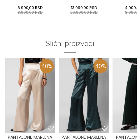
6.900,00
RSD
13.990,00
RSD
4.900,0
8.990,00
RSD
26.990,00
RSD
8.990,
Slični proizvodi
40
%
40
%
PANTALONE MARLENA
PANTALONE MARLENA
PANTALONE