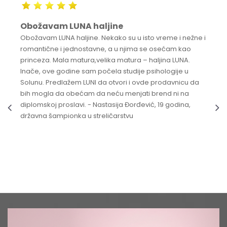
Obožavam LUNA haljine
Obožavam LUNA haljine. Nekako su u isto vreme i nežne i
romantične i jednostavne, a u njima se osećam kao
princeza. Mala matura,velika matura – haljina LUNA.
Inače, ove godine sam počela studije psihologije u
Solunu. Predlažem LUNI da otvori i ovde prodavnicu da
bih mogla da obećam da neću menjati brend ni na
diplomskoj proslavi. - Nastasija Đorđević, 19 godina,
državna šampionka u streličarstvu