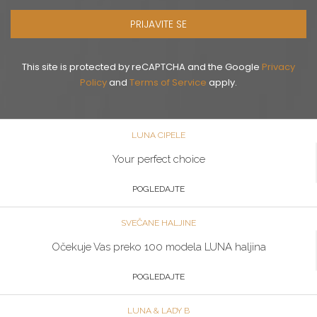
PRIJAVITE SE
This site is protected by reCAPTCHA and the Google
Privacy
Policy
and
Terms of Service
apply.
LUNA CIPELE
Your perfect choice
POGLEDAJTE
SVEČANE HALJINE
Očekuje Vas preko 100 modela LUNA haljina
POGLEDAJTE
LUNA & LADY B