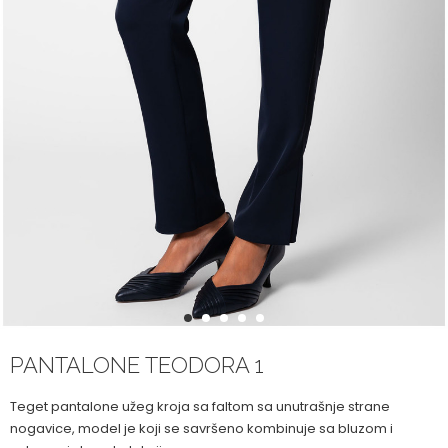
1
2
3
4
5
PANTALONE TEODORA 1
Teget pantalone užeg kroja sa faltom sa unutrašnje strane
nogavice, model je koji se savršeno kombinuje sa bluzom i