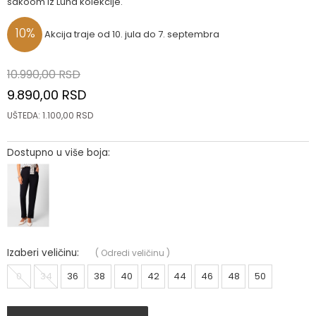
sakoom iz Luna kolekcije.
10
%
Akcija traje od 10. jula do 7. septembra
10.990,00
RSD
9.890,00
RSD
UŠTEDA:
1.100,00
RSD
Dostupno u više boja:
Izaberi veličinu:
(
Odredi veličinu
)
0
34
36
38
40
42
44
46
48
50