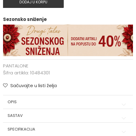
DODAJ U KORPU
Sezonsko sniženje
PANTALONE
Šifra artikla:
10484301
Sačuvajte u listi želja
OPIS
SASTAV
SPECIFIKACIJA