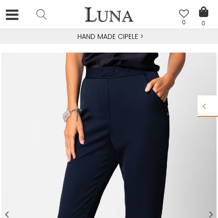
0
0
HAND MADE CIPELE
>