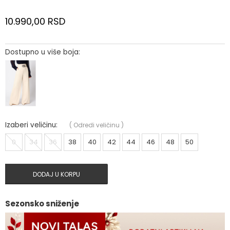
10.990,00
RSD
Dostupno u više boja:
Izaberi veličinu:
(
Odredi veličinu
)
0
34
36
38
40
42
44
46
48
50
DODAJ U KORPU
Sezonsko sniženje