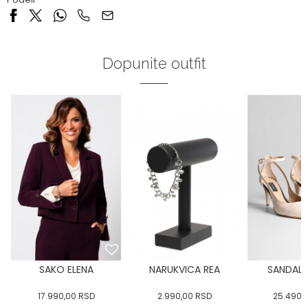
Dopunite outfit
SAKO ELENA
NARUKVICA REA
SANDALE
17.990,00
RSD
2.990,00
RSD
25.490,