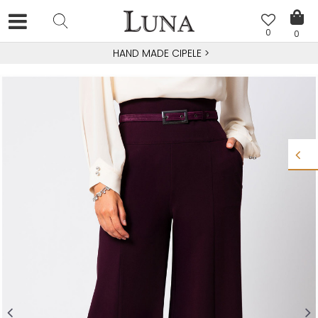
0
0
HAND MADE CIPELE
>