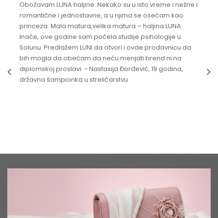
Obožavam LUNA haljine. Nekako su u isto vreme i nežne i
romantične i jednostavne, a u njima se osećam kao
princeza. Mala matura,velika matura – haljina LUNA.
Inače, ove godine sam počela studije psihologije u
Solunu. Predlažem LUNI da otvori i ovde prodavnicu da
bih mogla da obećam da neću menjati brend ni na
diplomskoj proslavi. - Nastasija Đorđević, 19 godina,
državna šampionka u streličarstvu