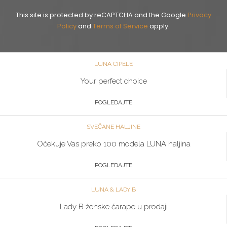
This site is protected by reCAPTCHA and the Google
Privacy
Policy
and
Terms of Service
apply.
LUNA CIPELE
Your perfect choice
POGLEDAJTE
SVEČANE HALJINE
Očekuje Vas preko 100 modela LUNA haljina
POGLEDAJTE
LUNA & LADY B
Lady B ženske čarape u prodaji