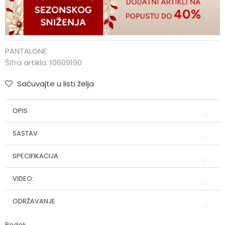
PANTALONE
Šifra artikla:
10609190
Sačuvajte u listi želja
OPIS
SASTAV
SPECIFIKACIJA
VIDEO:
ODRŽAVANJE
Podeli