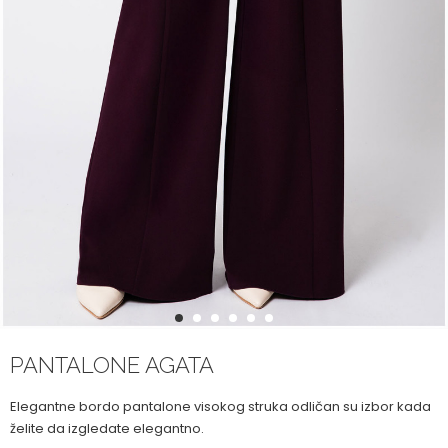
1
2
3
4
5
6
PANTALONE AGATA
Elegantne bordo pantalone visokog struka odličan su izbor kada
želite da izgledate elegantno.