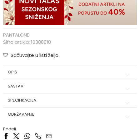
PANTALONE
Šifra artikla:
10388010
Sačuvajte u listi želja
OPIS
SASTAV
SPECIFIKACIJA
ODRŽAVANJE
Podeli