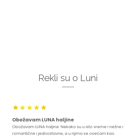
Rekli su o Luni
Obožavam LUNA haljine
Obožavam LUNA haljine. Nekako su u isto vreme i nežne i
romantične i jednostavne, a u njima se osećam kao