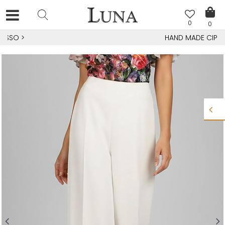
0
0
HAND MADE CIPELE
>