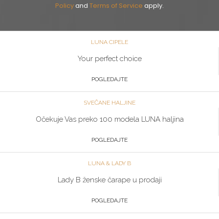
Policy
and
Terms of Service
apply.
LUNA CIPELE
Your perfect choice
POGLEDAJTE
SVEČANE HALJINE
Očekuje Vas preko 100 modela LUNA haljina
POGLEDAJTE
LUNA & LADY B
Lady B ženske čarape u prodaji
POGLEDAJTE