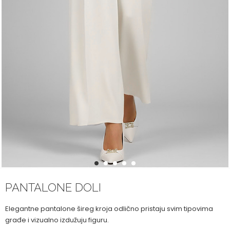
1
2
3
4
5
PANTALONE DOLI
Elegantne pantalone šireg kroja odlično pristaju svim tipovima
građe i vizualno izdužuju figuru.