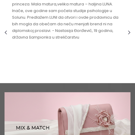
princeza. Mala matura,velika matura – haljina LUNA.
Inače, ove godine sam počela studije psihologije u
Solunu. Predlažem LUNI da otvori i ovde prodavnicu da
bih mogla da obećam da neću menjati brend ni na
diplomskoj proslavi. - Nastasija Đorđević, 19 godina,
državna šampionka u streličarstvu