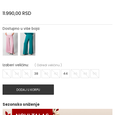
11.990,00
RSD
Dostupno u više boja:
Izaberi veličinu:
(
Odredi veličinu
)
0
34
36
38
40
42
44
46
48
50
DODAJ U KORPU
Sezonsko sniženje