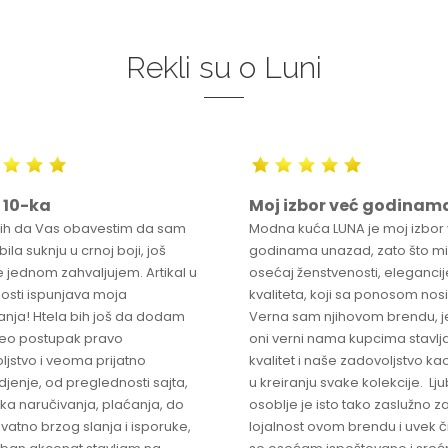
Rekli su o Luni
 10-ka
Moj izbor već godinam
bih da Vas obavestim da sam
Modna kuća LUNA je moj izbor
ila suknju u crnoj boji, još
godinama unazad, zato što mi
 jednom zahvaljujem. Artikal u
osećaj ženstvenosti, elegancije
osti ispunjava moja
kvaliteta, koji sa ponosom nos
anja! Htela bih još da dodam
Verna sam njihovom brendu, j
ceo postupak pravo
oni verni nama kupcima stavlja
ljstvo i veoma prijatno
kvalitet i naše zadovoljstvo ka
jenje, od preglednosti sajta,
u kreiranju svake kolekcije. L
ka naručivanja, plaćanja, do
osoblje je isto tako zaslužno z
vatno brzog slanja i isporuke,
lojalnost ovom brendu i uvek 