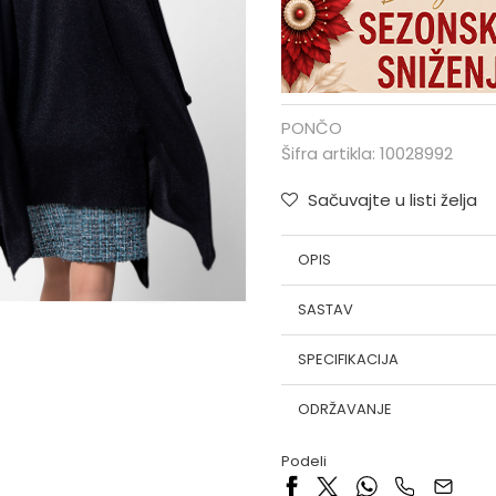
PONČO
Šifra artikla:
10028992
Sačuvajte u listi želja
OPIS
SASTAV
SPECIFIKACIJA
ODRŽAVANJE
Podeli