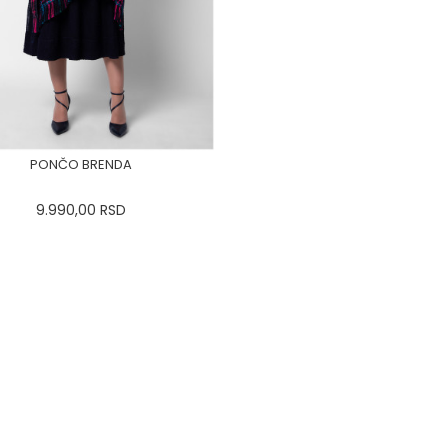
PONČO BRENDA
9.990,00
RSD
34
36-
38
40
42
44
46
48
50
DODAJ U KORPU