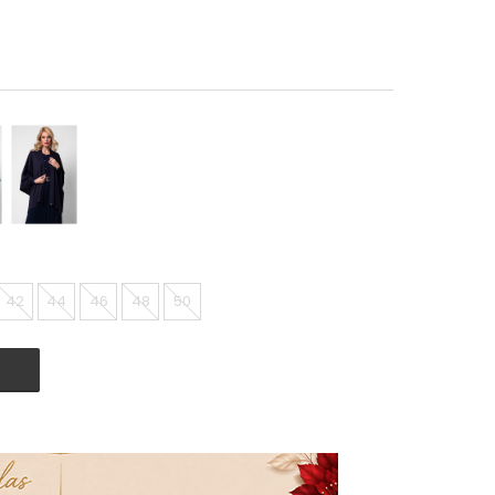
42
44
46
48
50