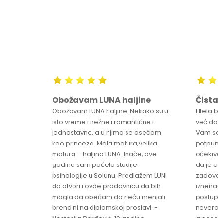
Obožavam LUNA haljine
Čista
sa
Obožavam LUNA haljine. Nekako su u
Htela 
ve
isto vreme i nežne i romantične i
već dob
jednostavne, a u njima se osećam
Vam se
ikica -
kao princeza. Mala matura,velika
potpun
matura – haljina LUNA. Inače, ove
očekiv
godine sam počela studije
da je 
psihologije u Solunu. Predlažem LUNI
zadovo
da otvori i ovde prodavnicu da bih
iznenad
mogla da obećam da neću menjati
postup
brend ni na diplomskoj proslavi. -
nevero