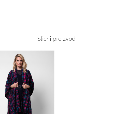
34
36-
38
40
42
44
36
:37
:38
:39
40
:41
46
48
50
:43
DODAJ U KORPU
DODAJ U KORPU
Slični proizvodi