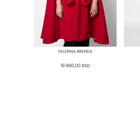
PELERINA BRENDA
19.990,00
RSD
0
34
36-
38
40
42
44
0
46
48
50
DODAJ U KORPU