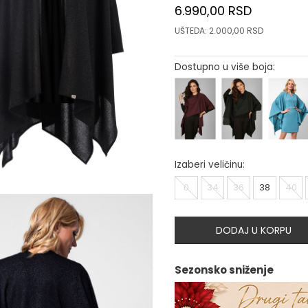
6.990,00
RSD
UŠTEDA:
2.000,00
RSD
Dostupno u više boja:
Izaberi veličinu:
0
34
36
38
40
DODAJ U KORPU
Sezonsko sniženje