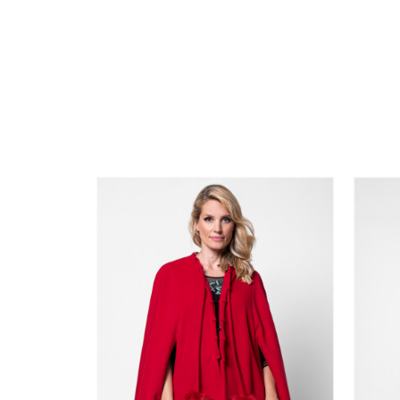
0
34
36-
38
40
42
44
0
46
48
50
DODAJ U KORPU