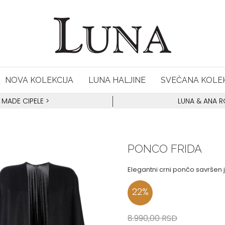
NOVA KOLEKCIJA
LUNA HALJINE
SVEČANA KOLEK
 MADE CIPELE
>
LUNA & ANA 
PONCO FRIDA
Elegantni crni pončo savršen 
22
%
8.990,00
RSD