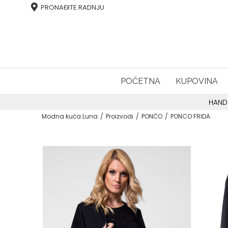
PRONAĐITE RADNJU
POČETNA
KUPOVINA
HAND
Modna kuća Luna
Proizvodi
PONČO
PONCO FRIDA