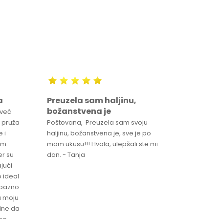
a
Preuzela sam haljinu,
Svaka 
božanstvena je
proizv
 već
 pruža
Poštovana, Preuzela sam svoju
Svaka ča
 i
haljinu, božanstvena je, sve je po
za brzu 
im.
mom ukusu!!! Hvala, ulepšali ste mi
Srdacan 
er su
dan. - Tanja
jući
o ideal
jubazno
a moju
čine da