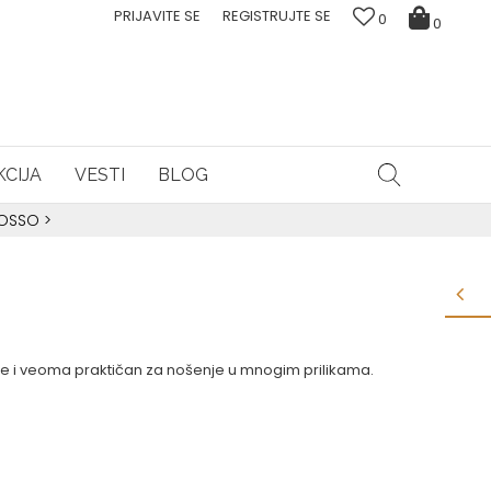
PRIJAVITE SE
REGISTRUJTE SE
0
0
CIJA
VESTI
BLOG
ROSSO
>
je i veoma praktičan za nošenje u mnogim prilikama.