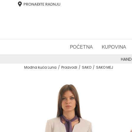
PRONAĐITE RADNJU
POČETNA
KUPOVINA
HAND
Modna kuća Luna
Proizvodi
SAKO
SAKO MEJ