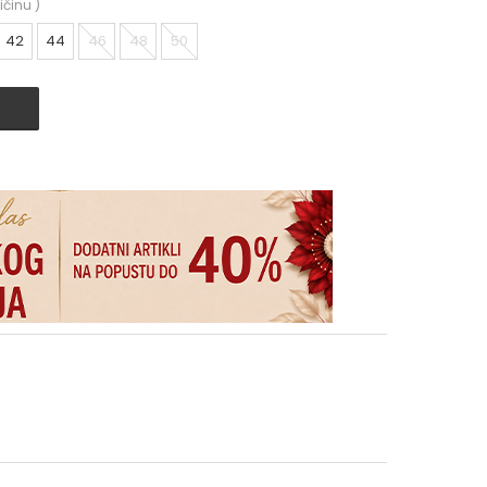
ičinu
)
42
44
46
48
50