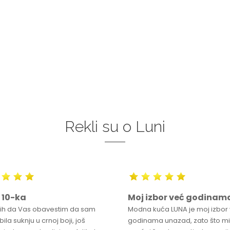
34
36-
38
40
42
44
0
34
36-
38
40
42
46
48
50
46
48
50
DODAJ U KORPU
DODAJ U KORPU
Rekli su o Luni
 10-ka
Moj izbor već godinam
bih da Vas obavestim da sam
Modna kuća LUNA je moj izbor
ila suknju u crnoj boji, još
godinama unazad, zato što mi