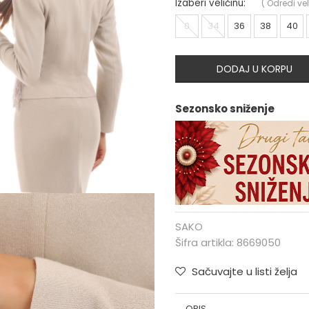
Izaberi veličinu:
(
Odredi vel
0
34
36
38
40
DODAJ U KORPU
Sezonsko sniženje
SAKO
Šifra artikla:
8669050
Sačuvajte u listi želja
OPIS