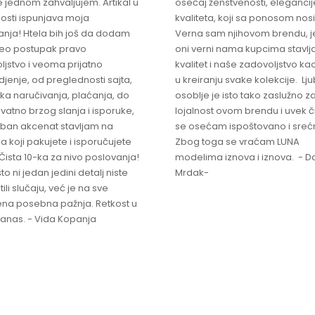
 jednom zahvaljujem. Artikal u
osećaj ženstvenosti, elegancije
osti ispunjava moja
kvaliteta, koji sa ponosom nos
anja! Htela bih još da dodam
Verna sam njihovom brendu, j
ceo postupak pravo
oni verni nama kupcima stavlja
ljstvo i veoma prijatno
kvalitet i naše zadovoljstvo ka
jenje, od preglednosti sajta,
u kreiranju svake kolekcije. L
ka naručivanja, plaćanja, do
osoblje je isto tako zaslužno z
vatno brzog slanja i isporuke,
lojalnost ovom brendu i uvek 
ban akcenat stavljam na
se osećam ispoštovano i sreć
a koji pakujete i isporučujete
Zbog toga se vraćam LUNA
Čista 10-ka za nivo poslovanja!
modelima iznova i iznova. - Da
što ni jedan jedini detalj niste
Mrdak-
ili slučaju, već je na sve
na posebna pažnja. Retkost u
 danas. - Vida Kopanja