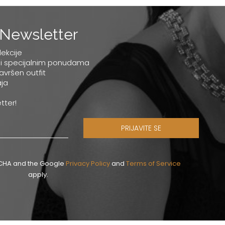
Newsletter
lekcije
 i specijalnim ponudama
savršen outfit
ja
tter!
PRIJAVITE SE
PTCHA and the Google
Privacy Policy
and
Terms of Service
apply.