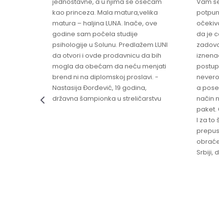
jednostavne, a u njima se osećam
Vam se
ikica -
kao princeza. Mala matura,velika
potpun
matura – haljina LUNA. Inače, ove
očekiv
godine sam počela studije
da je 
psihologije u Solunu. Predlažem LUNI
zadovo
da otvori i ovde prodavnicu da bih
iznenad
mogla da obećam da neću menjati
postup
brend ni na diplomskoj proslavi. -
nevero
Nastasija Đorđević, 19 godina,
a pose
državna šampionka u streličarstvu
način n
paket. 
I za to 
prepust
obraće
Srbiji,