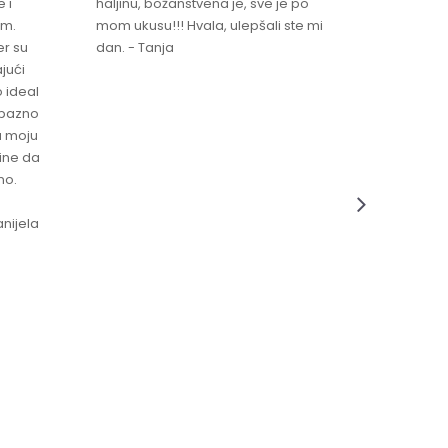
 i
haljinu, božanstvena je, sve je po
za brzu 
im.
mom ukusu!!! Hvala, ulepšali ste mi
Srdacan 
er su
dan. - Tanja
jući
o ideal
jubazno
a moju
čine da
no.
nijela