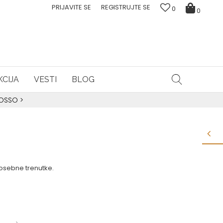
PRIJAVITE SE
REGISTRUJTE SE
0
0
CIJA
VESTI
BLOG
ROSSO
>
posebne trenutke.