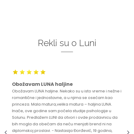
Rekli su o Luni
Obožavam LUNA haljine
Obožavam LUNA haljine. Nekako su u isto vreme i nežne i
romantične i jednostavne, a u njima se osećam kao
princeza. Mala matura,velika matura – haljina LUNA.
Inače, ove godine sam počela studije psihologije u
Solunu. Predlažem LUNI da otvori i ovde prodavnicu da
bih mogla da obećam da neću menjati brend ni na
diplomskoj proslavi. - Nastasija Đorđević, 19 godina,