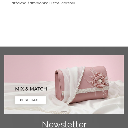
državna šampionka u streličarstvu
Newsletter