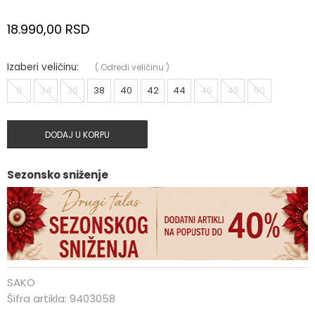
18.990,00
RSD
Izaberi veličinu:
(
Odredi veličinu
)
0
34
36
38
40
42
44
46
48
50
DODAJ U KORPU
Sezonsko sniženje
SAKO
Šifra artikla:
9403058