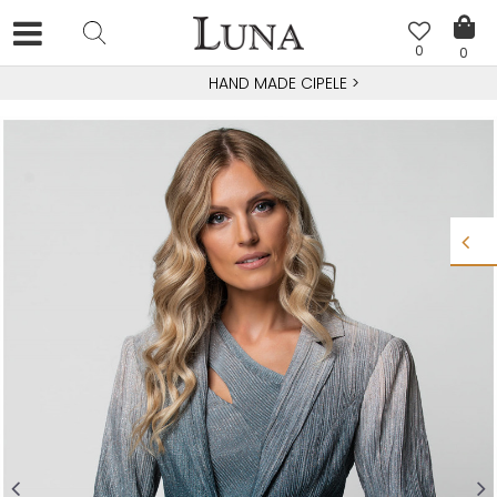
0
0
HAND MADE CIPELE
>