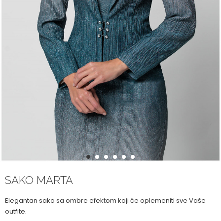
1
2
3
4
5
6
SAKO MARTA
Elegantan sako sa ombre efektom koji će oplemeniti sve Vaše
outfite.