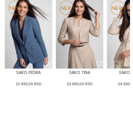
SAKO FEDRA
SAKO TINA
SAKO E
22.990,00
RSD
23.990,00
RSD
24.990,