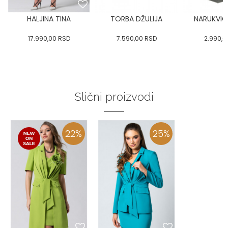
HALJINA TINA
TORBA DŽULIJA
NARUKVI
17.990,00
RSD
7.590,00
RSD
2.990,0
Slični proizvodi
22
%
25
%