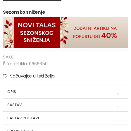
Sezonsko sniženje
SAKO
Šifra artikla:
9668350
Sačuvajte u listi želja
OPIS
SASTAV
SASTAV POSTAVE