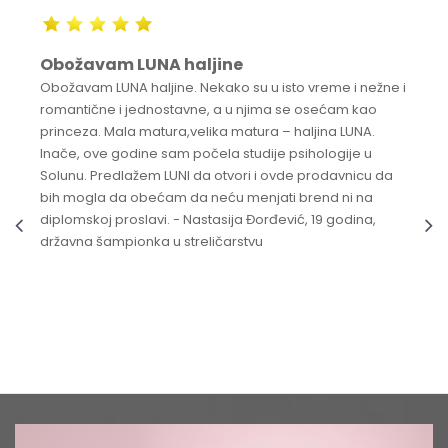
Obožavam LUNA haljine
Obožavam LUNA haljine. Nekako su u isto vreme i nežne i
romantične i jednostavne, a u njima se osećam kao
princeza. Mala matura,velika matura – haljina LUNA.
Inače, ove godine sam počela studije psihologije u
Solunu. Predlažem LUNI da otvori i ovde prodavnicu da
bih mogla da obećam da neću menjati brend ni na
diplomskoj proslavi. - Nastasija Đorđević, 19 godina,
državna šampionka u streličarstvu