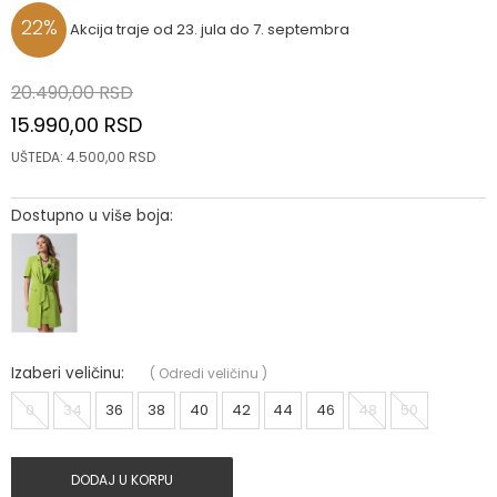
22
%
Akcija traje od 23. jula do 7. septembra
20.490,00
RSD
15.990,00
RSD
UŠTEDA:
4.500,00
RSD
Dostupno u više boja:
Izaberi veličinu:
(
Odredi veličinu
)
0
34
36
38
40
42
44
46
48
50
DODAJ U KORPU