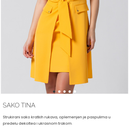
1
2
3
4
5
SAKO TINA
Strukirani sako kratkih rukava, oplemenjen je paspulima u
predelu dekoltea i ukrasnom trakom.