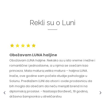
Rekli su o Luni
Obožavam LUNA haljine
Obožavam LUNA haljine. Nekako su u isto vreme i nežne i
romantične i jednostavne, a u njima se osećam kao
princeza. Mala matura,velika matura – haljina LUNA.
Inače, ove godine sam počela studije psihologije u
Solunu. Predlažem LUNI da otvori i ovde prodavnicu da
bih mogla da obećam da neću menjati brend ni na
diplomskoj proslavi. - Nastasija Đorđević, 19 godina,
državna šampionka u streličarstvu