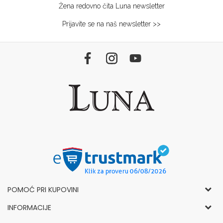
Žena redovno čita Luna newsletter
Prijavite se na naš newsletter >>
POMOĆ PRI KUPOVINI
Opšti uslovi korišćenja i prodaje
INFORMACIJE
Politika privatnosti