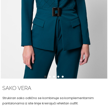
1
2
3
4
5
SAKO VERA
Strukiran sako odlično se kombinuje sa komplementarnim
pantalonama iz iste linije kreirajući efektan outfit.