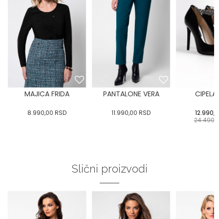
MAJICA FRIDA
PANTALONE VERA
CIPELA
8.990,00
RSD
11.990,00
RSD
12.990,
24.490,
Slični proizvodi