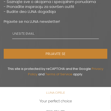
- Saznajte sve o akcijama i specijalnim ponudama
- Pronađite inspiraciju za savršen outfit
- Budite deo LUNA događaja
Prijavite se na LUNA newsletter!
PRIJAVITE SE
This site is protected by reCAPTCHA and the Google
Privacy
Policy
and
Terms of Service
apply.
LUNA CIPELE
Your perfect choice