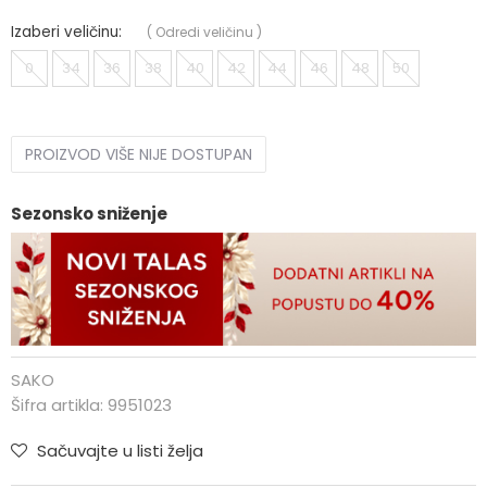
Izaberi veličinu:
(
Odredi veličinu
)
0
34
36
38
40
42
44
46
48
50
PROIZVOD VIŠE NIJE DOSTUPAN
Sezonsko sniženje
SAKO
Šifra artikla:
9951023
Sačuvajte u listi želja