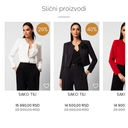
Slični proizvodi
29
%
40
%
SAKO TILI
SAKO TILI
SAKO 
16.990,00
RSD
14.500,00
RSD
14.900,
23.990,00
RSD
23.990,00
RSD
23.990,