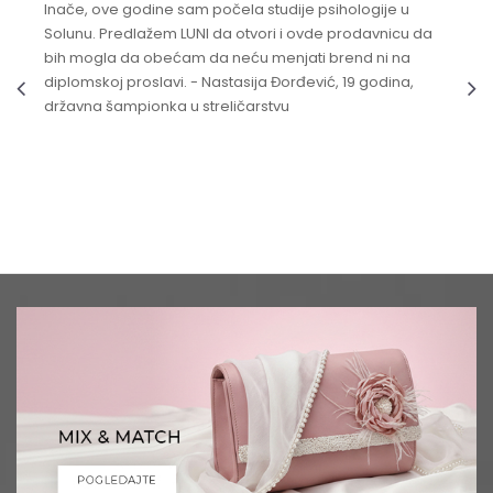
Inače, ove godine sam počela studije psihologije u
Solunu. Predlažem LUNI da otvori i ovde prodavnicu da
bih mogla da obećam da neću menjati brend ni na
diplomskoj proslavi. - Nastasija Đorđević, 19 godina,
državna šampionka u streličarstvu