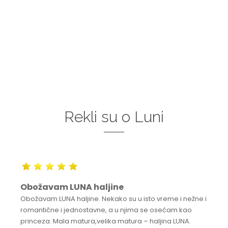
Rekli su o Luni
Obožavam LUNA haljine
Obožavam LUNA haljine. Nekako su u isto vreme i nežne i
romantične i jednostavne, a u njima se osećam kao
princeza. Mala matura,velika matura – haljina LUNA.