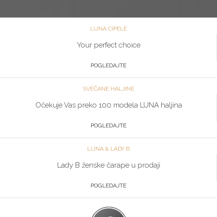
LUNA CIPELE
Your perfect choice
POGLEDAJTE
SVEČANE HALJINE
Očekuje Vas preko 100 modela LUNA haljina
POGLEDAJTE
LUNA & LADY B
Lady B ženske čarape u prodaji
POGLEDAJTE