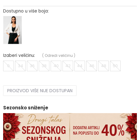
Dostupno u više boja:
Izaberi veličinu:
(
Odredi veličinu
)
0
34
36
38
40
42
44
46
48
50
PROIZVOD VIŠE NIJE DOSTUPAN
Sezonsko sniženje