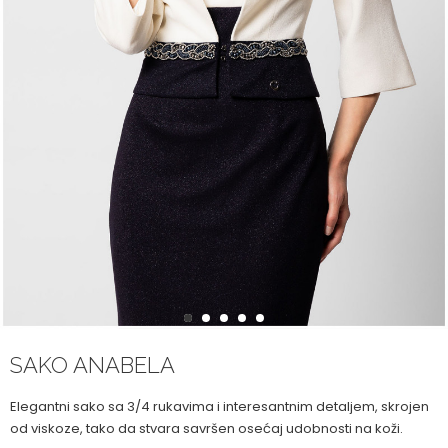
1
2
3
4
5
SAKO ANABELA
Elegantni sako sa 3/4 rukavima i interesantnim detaljem, skrojen
od viskoze, tako da stvara savršen osećaj udobnosti na koži.