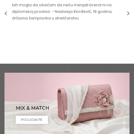
bih mogla da obećam da neću menjati brend ni na
diplomskoj proslavi. - Nastasija Đorđević, 19 godina,
državna šampionka u streličarstvu