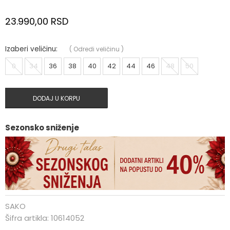
23.990,00
RSD
Izaberi veličinu:
(
Odredi veličinu
)
0
34
36
38
40
42
44
46
48
50
DODAJ U KORPU
Sezonsko sniženje
SAKO
Šifra artikla:
10614052