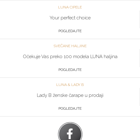
LUNA CIPELE
Your perfect choice
POGLEDAJTE
SVEČANE HALJINE
Očekuje Vas preko 100 modela LUNA haljina
POGLEDAJTE
LUNA & LADY B
Lady B ženske čarape u prodaji
POGLEDAJTE