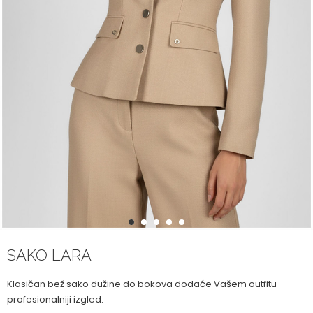
1
2
3
4
5
SAKO LARA
Klasičan bež sako dužine do bokova dodaće Vašem outfitu
profesionalniji izgled.