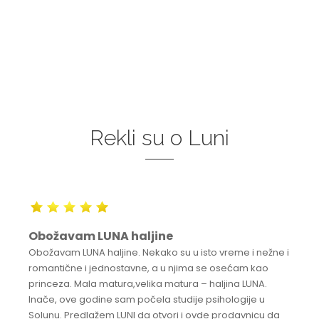
Rekli su o Luni
Obožavam LUNA haljine
Obožavam LUNA haljine. Nekako su u isto vreme i nežne i
romantične i jednostavne, a u njima se osećam kao
princeza. Mala matura,velika matura – haljina LUNA.
Inače, ove godine sam počela studije psihologije u
Solunu. Predlažem LUNI da otvori i ovde prodavnicu da