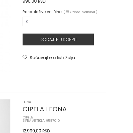
990,00
RSD
Raspoložive veličine:
(
Odredi veličinu
)
0
DODAJTE U KORPU
Sačuvajte u listi želja
LUNA
CIPELA LEONA
CIPELE
ŠIFRA ARTIKLA: 9587010
12.990,00
RSD