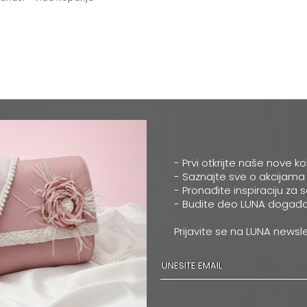
- Prvi otkrijte naše nove ko
- Saznajte sve o akcijama
- Pronađite inspiraciju za 
- Budite deo LUNA događa
Prijavite se na LUNA newsle