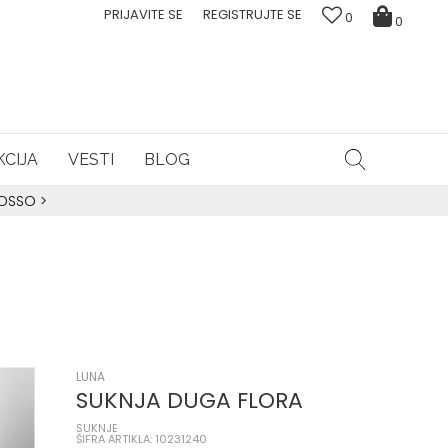
PRIJAVITE SE
REGISTRUJTE SE
0
0
CIJA
VESTI
BLOG
ROSSO
>
LUNA
SUKNJA DUGA FLORA
SUKNJE
ŠIFRA ARTIKLA: 10231240