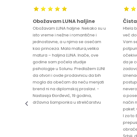
Obožavam LUNA haljine
Čista
sa
Obožavam LUNA haljine. Nekako su u
Htela 
ve
isto vreme i nežne i romantične i
već dob
jednostavne, a u njima se osećam
Vam se
ikica -
kao princeza. Mala matura,velika
potpun
matura – haljina LUNA. Inače, ove
očekiv
godine sam počela studije
da je 
psihologije u Solunu. Predlažem LUNI
zadovo
da otvori i ovde prodavnicu da bih
iznenad
mogla da obećam da neću menjati
postup
brend ni na diplomskoj proslavi. -
nevero
Nastasija Đorđević, 19 godina,
a pose
državna šampionka u streličarstvu
način n
paket. 
I za to 
prepust
obraće
Srbiji,