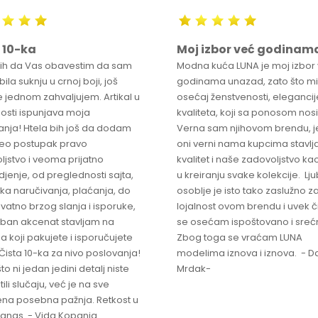
 10-ka
Moj izbor već godinam
bih da Vas obavestim da sam
Modna kuća LUNA je moj izbor
ila suknju u crnoj boji, još
godinama unazad, zato što mi
 jednom zahvaljujem. Artikal u
osećaj ženstvenosti, elegancije
osti ispunjava moja
kvaliteta, koji sa ponosom nos
anja! Htela bih još da dodam
Verna sam njihovom brendu, j
ceo postupak pravo
oni verni nama kupcima stavlja
ljstvo i veoma prijatno
kvalitet i naše zadovoljstvo ka
jenje, od preglednosti sajta,
u kreiranju svake kolekcije. L
ka naručivanja, plaćanja, do
osoblje je isto tako zaslužno z
vatno brzog slanja i isporuke,
lojalnost ovom brendu i uvek 
ban akcenat stavljam na
se osećam ispoštovano i sreć
a koji pakujete i isporučujete
Zbog toga se vraćam LUNA
Čista 10-ka za nivo poslovanja!
modelima iznova i iznova. - Da
što ni jedan jedini detalj niste
Mrdak-
ili slučaju, već je na sve
na posebna pažnja. Retkost u
 danas. - Vida Kopanja