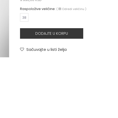
Raspoložive veličine:
(
Odredi veličinu
)
38
DODAJTE U KORPU
Sačuvajte u listi želja