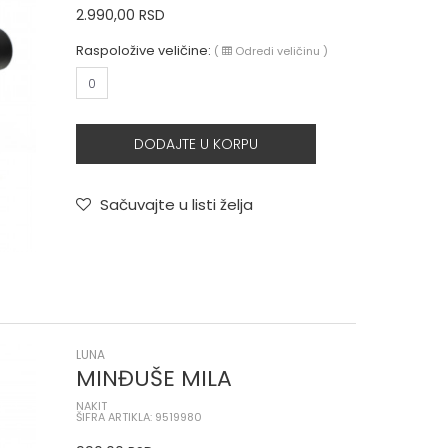
2.990,00
RSD
Raspoložive veličine:
(
Odredi veličinu
)
0
DODAJTE U KORPU
Sačuvajte u listi želja
LUNA
MINĐUŠE MILA
NAKIT
ŠIFRA ARTIKLA: 9519980