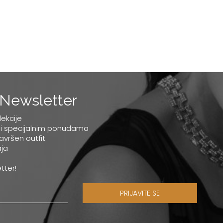
Newsletter
lekcije
 i specijalnim ponudama
savršen outfit
ja
tter!
PRIJAVITE SE