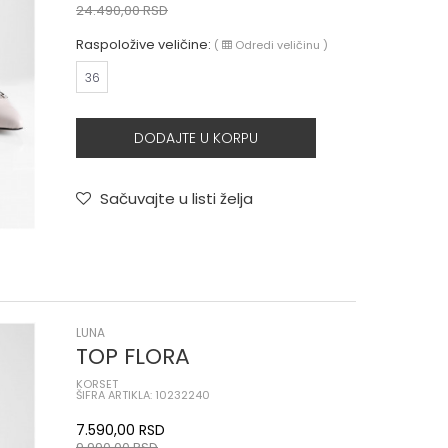
24.490,00
RSD
Raspoložive veličine:
(
Odredi veličinu
)
36
DODAJTE U KORPU
Sačuvajte u listi želja
LUNA
TOP FLORA
KORSET
ŠIFRA ARTIKLA: 10232240
7.590,00
RSD
9.990,00
RSD