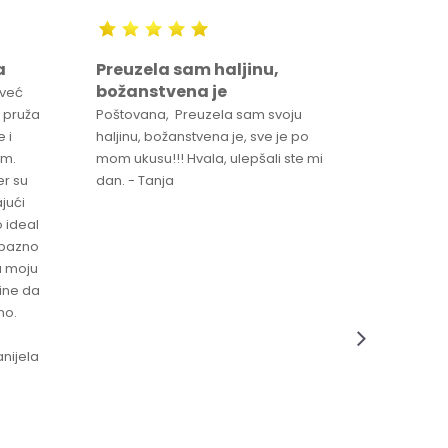
a
Preuzela sam haljinu,
Svaka 
božanstvena je
proizv
 već
 pruža
Poštovana, Preuzela sam svoju
Svaka ča
 i
haljinu, božanstvena je, sve je po
za brzu 
im.
mom ukusu!!! Hvala, ulepšali ste mi
Srdacan 
er su
dan. - Tanja
jući
o ideal
jubazno
a moju
čine da
no.
nijela