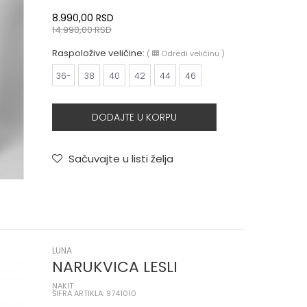
8.990,00
RSD
14.990,00
RSD
Raspoložive veličine:
(
Odredi veličinu
)
36-
38
40
42
44
46
DODAJTE U KORPU
Sačuvajte u listi želja
LUNA
NARUKVICA LESLI
NAKIT
ŠIFRA ARTIKLA: 9741010