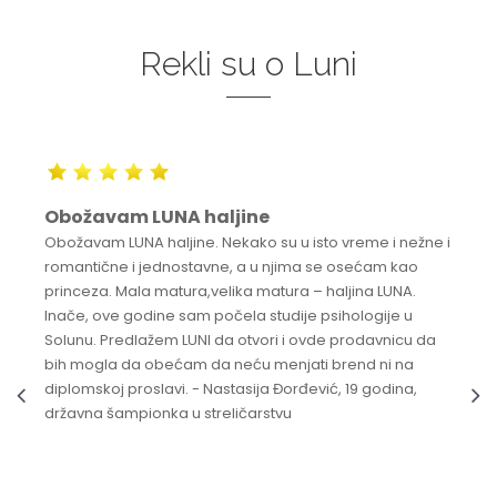
Rekli su o Luni
Obožavam LUNA haljine
Obožavam LUNA haljine. Nekako su u isto vreme i nežne i
romantične i jednostavne, a u njima se osećam kao
princeza. Mala matura,velika matura – haljina LUNA.
Inače, ove godine sam počela studije psihologije u
Solunu. Predlažem LUNI da otvori i ovde prodavnicu da
bih mogla da obećam da neću menjati brend ni na
diplomskoj proslavi. - Nastasija Đorđević, 19 godina,
državna šampionka u streličarstvu