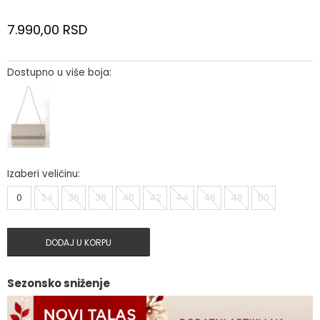
7.990,00
RSD
Dostupno u više boja:
Izaberi veličinu:
0
34
36
38
40
42
44
46
48
50
DODAJ U KORPU
Sezonsko sniženje