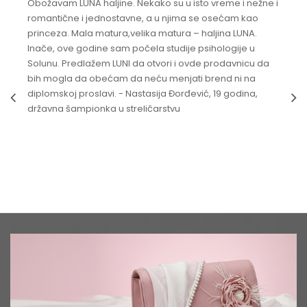
Obožavam LUNA haljine. Nekako su u isto vreme i nežne i
romantične i jednostavne, a u njima se osećam kao
princeza. Mala matura,velika matura – haljina LUNA.
Inače, ove godine sam počela studije psihologije u
Solunu. Predlažem LUNI da otvori i ovde prodavnicu da
bih mogla da obećam da neću menjati brend ni na
diplomskoj proslavi. - Nastasija Đorđević, 19 godina,
državna šampionka u streličarstvu