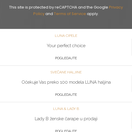
This site is protected by reCAPTCHA and the Google
Privacy
Policy
and
Terms of Service
apply.
LUNA CIPELE
Your perfect choice
POGLEDAJTE
SVEČANE HALJINE
Očekuje Vas preko 100 modela LUNA haljina
POGLEDAJTE
LUNA & LADY B
Lady B ženske čarape u prodaji
POGLEDAJTE