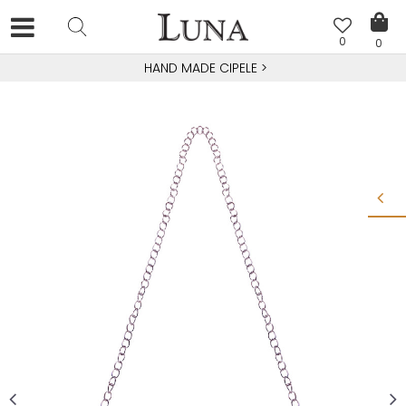
0
0
HAND MADE CIPELE
>