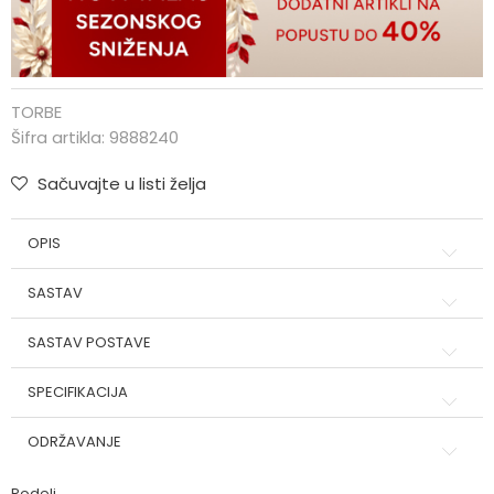
TORBE
Šifra artikla:
9888240
Sačuvajte u listi želja
OPIS
SASTAV
SASTAV POSTAVE
SPECIFIKACIJA
ODRŽAVANJE
Podeli