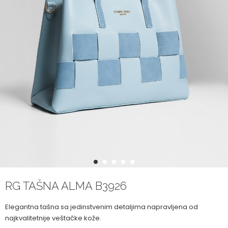
1
2
3
4
5
RG TAŠNA ALMA B3926
Elegantna tašna sa jedinstvenim detaljima napravljena od
najkvalitetnije veštačke kože.