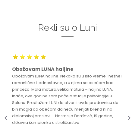
Rekli su o Luni
Obožavam LUNA haljine
Obožavam LUNA haljine. Nekako su u isto vreme i nežne i
romantične i jednostavne, a u njima se osećam kao
princeza. Mala matura,velika matura – haljina LUNA.
Inače, ove godine sam počela studije psihologije u
Solunu. Predlažem LUNI da otvori i ovde prodavnicu da
bih mogla da obećam da neću menjati brend ni na
diplomskoj proslavi. - Nastasija Đorđević, 19 godina,
državna šampionka u streličarstvu