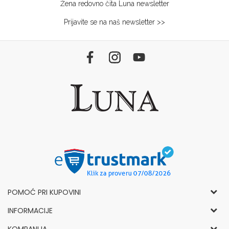
Žena redovno čita Luna newsletter
Prijavite se na naš newsletter >>
POMOĆ PRI KUPOVINI
Opšti uslovi korišćenja i prodaje
INFORMACIJE
Politika privatnosti
Kako kupiti