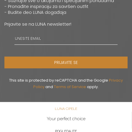
- Saznajte sve o akcijama i specijalnim ponudama
- Pronađite inspiraciju za savršen outfit
- Budite deo LUNA događaja
Prijavite se na LUNA newsletter!
PRIJAVITE SE
This site is protected by reCAPTCHA and the Google
Privacy
Policy
and
Terms of Service
apply.
LUNA CIPELE
Your perfect choice
POGLEDAJTE