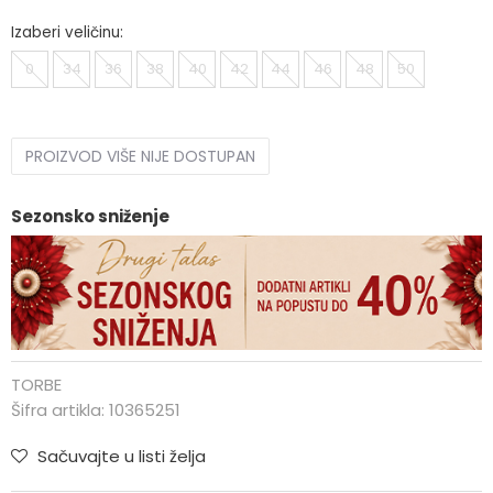
Izaberi veličinu:
0
34
36
38
40
42
44
46
48
50
PROIZVOD VIŠE NIJE DOSTUPAN
Sezonsko sniženje
TORBE
Šifra artikla:
10365251
Sačuvajte u listi želja