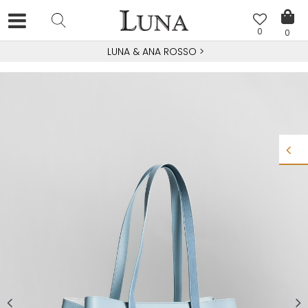
0
0
LUNA & ANA ROSSO
>