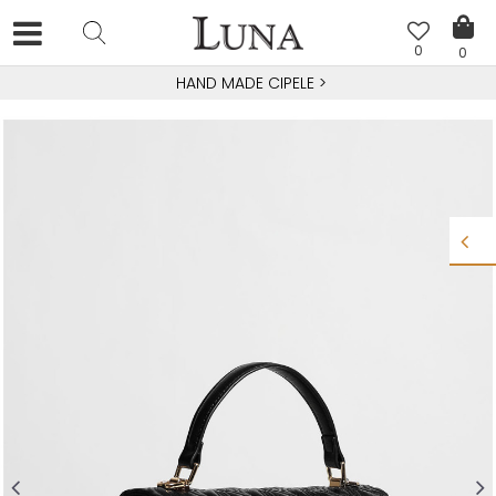
0
0
HAND MADE CIPELE
>