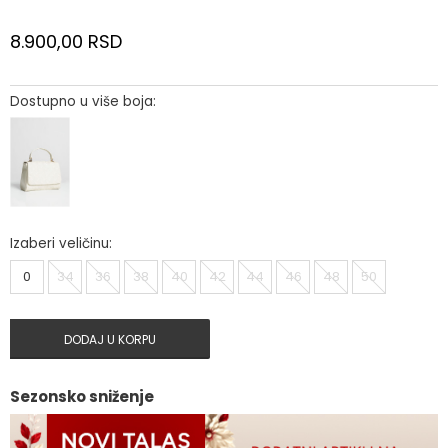
8.900,00
RSD
Dostupno u više boja:
Izaberi veličinu:
0
34
36
38
40
42
44
46
48
50
DODAJ U KORPU
Sezonsko sniženje