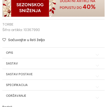
TORBE
Šifra artikla:
10367990
Sačuvajte u listi želja
OPIS
SASTAV
SASTAV POSTAVE
SPECIFIKACIJA
ODRŽAVANJE
Podeli