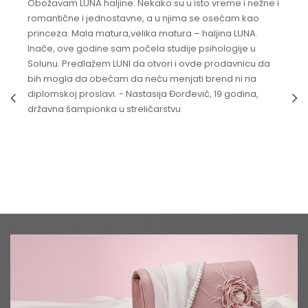
Obožavam LUNA haljine. Nekako su u isto vreme i nežne i
romantične i jednostavne, a u njima se osećam kao
princeza. Mala matura,velika matura – haljina LUNA.
Inače, ove godine sam počela studije psihologije u
Solunu. Predlažem LUNI da otvori i ovde prodavnicu da
bih mogla da obećam da neću menjati brend ni na
diplomskoj proslavi. - Nastasija Đorđević, 19 godina,
državna šampionka u streličarstvu