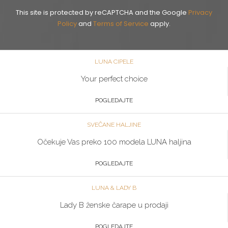
This site is protected by reCAPTCHA and the Google
Privacy
Policy
and
Terms of Service
apply.
LUNA CIPELE
Your perfect choice
POGLEDAJTE
SVEČANE HALJINE
Očekuje Vas preko 100 modela LUNA haljina
POGLEDAJTE
LUNA & LADY B
Lady B ženske čarape u prodaji
POGLEDAJTE