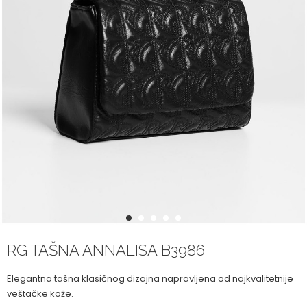
1
2
3
4
5
RG TAŠNA ANNALISA B3986
Elegantna tašna klasičnog dizajna napravljena od najkvalitetnije
veštačke kože.