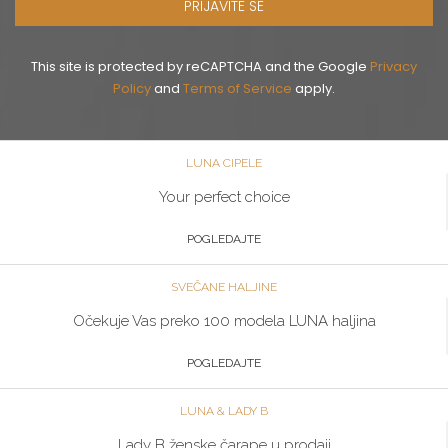
PRIJAVITE SE
This site is protected by reCAPTCHA and the Google
Privacy
Policy
and
Terms of Service
apply.
LUNA CIPELE
Your perfect choice
POGLEDAJTE
SVEČANE HALJINE
Očekuje Vas preko 100 modela LUNA haljina
POGLEDAJTE
LUNA & LADY B
Lady B ženske čarape u prodaji