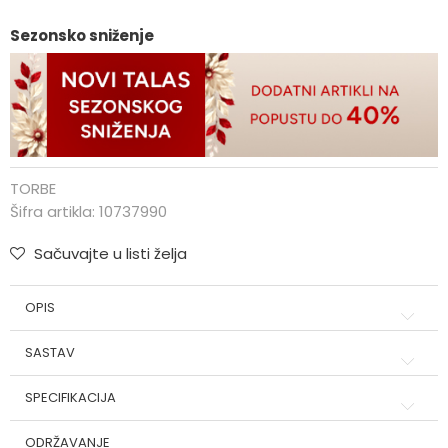
Sezonsko sniženje
TORBE
Šifra artikla:
10737990
Sačuvajte u listi želja
OPIS
SASTAV
SPECIFIKACIJA
ODRŽAVANJE