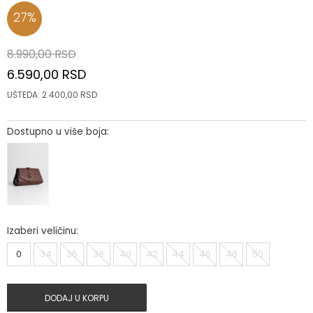
27
%
8.990,00
RSD
6.590,00
RSD
UŠTEDA:
2.400,00
RSD
Dostupno u više boja:
Izaberi veličinu:
0
34
36
38
40
42
44
46
48
50
DODAJ U KORPU