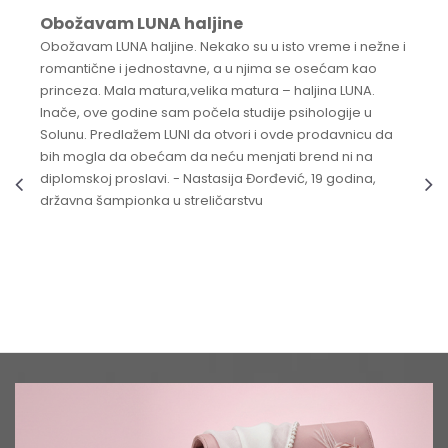
Obožavam LUNA haljine
Obožavam LUNA haljine. Nekako su u isto vreme i nežne i
romantične i jednostavne, a u njima se osećam kao
princeza. Mala matura,velika matura – haljina LUNA.
Inače, ove godine sam počela studije psihologije u
Solunu. Predlažem LUNI da otvori i ovde prodavnicu da
bih mogla da obećam da neću menjati brend ni na
diplomskoj proslavi. - Nastasija Đorđević, 19 godina,
državna šampionka u streličarstvu