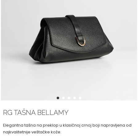
1
2
3
4
5
RG TAŠNA BELLAMY
Elegantna tašna na preklop u klasičnoj crnoj boji napravljena od
najkvalitetnije veštačke kože.