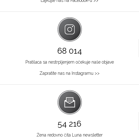
Lajkujte nas na Facebook-u >>
68 014
Pratilaca sa nestrpljenjem očekuje naše objave
Zapratite nas na Instagramu >>
54 216
Žena redovno čita Luna newsletter