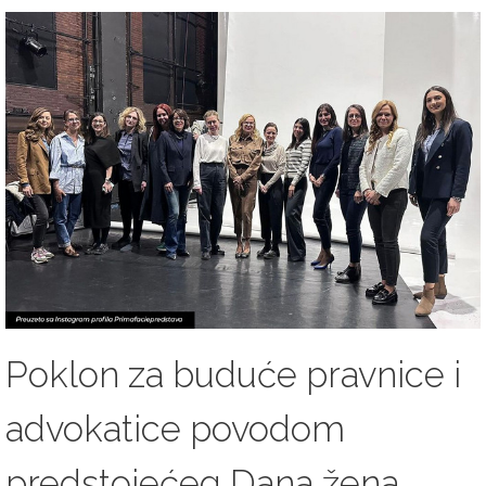
Poklon za buduće pravnice i
advokatice povodom
predstojećeg Dana žena