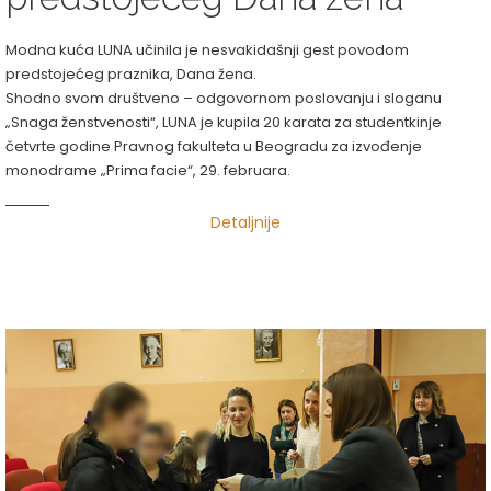
Modna kuća LUNA učinila je nesvakidašnji gest povodom
predstojećeg praznika, Dana žena.
Shodno svom društveno – odgovornom poslovanju i sloganu
„Snaga ženstvenosti“, LUNA je kupila 20 karata za studentkinje
četvrte godine Pravnog fakulteta u Beogradu za izvođenje
monodrame „Prima facie“, 29. februara.
Detaljnije