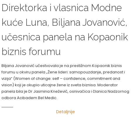
Direktorka i vlasnica Modne
kuće Luna, Biljana Jovanović,
učesnica panela na Kopaonik
biznis forumu
Biljana Jovanović učestvovala je na prestižnom Kopaonik biznis
forumu u okviru panela „Žene lideri: samopouzdanje, predanost i
vizija“ (Women of change: self – confidence, commitment and
vision) koji je okupio uticajne žene iz sveta biznisa. Moderator
panela bila je Dr Jasmina Knežević, osnivačica i članica Nadzornog
odbora Acibadem Bel Medic.
Detaljnije