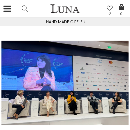
0
0
HAND MADE CIPELE
>