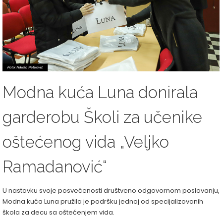
Modna kuća Luna donirala
garderobu Školi za učenike
oštećenog vida „Veljko
Ramadanović“
U nastavku svoje posvećenosti društveno odgovornom poslovanju,
Modna kuća Luna pružila je podršku jednoj od specijalizovanih
škola za decu sa oštećenjem vida.