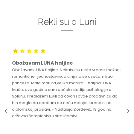
Rekli su o Luni
Obožavam LUNA haljine
Obožavam LUNA haljine. Nekako su u isto vreme i nežne i
romantične i jednostavne, a u njima se osećam kao
princeza. Mala matura,velika matura – haljina LUNA.
Inače, ove godine sam počela studije psihologije u
Solunu. Predlažem LUNI da otvori i ovde prodavnicu da
bih mogla da obećam da neću menjati brend ni na
diplomskoj proslavi. - Nastasija Đorđević, 19 godina,
državna šampionka u streličarstvu