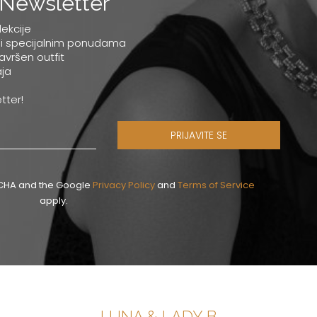
Newsletter
lekcije
 i specijalnim ponudama
savršen outfit
ja
tter!
PRIJAVITE SE
PTCHA and the Google
Privacy Policy
and
Terms of Service
apply.
LUNA & LADY B