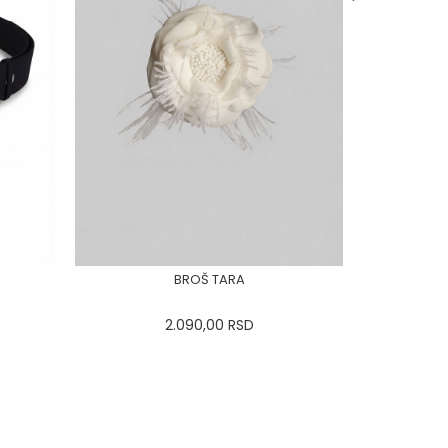
BROŠ TARA
2.090,00
RSD
44
0
34
36-
38
40
42
44
0
34
46
48
50