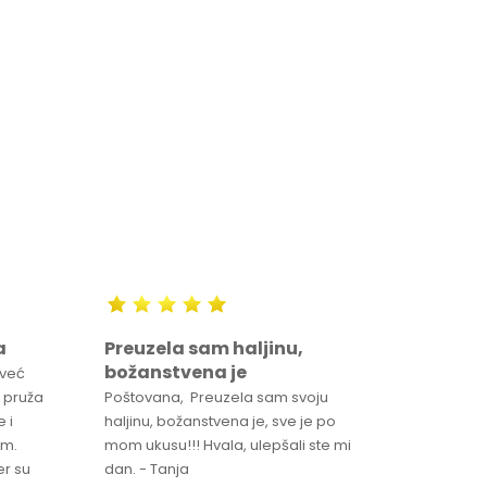
DODAJ U KORPU
a
Preuzela sam haljinu,
Svaka 
božanstvena je
proizv
 već
 pruža
Poštovana, Preuzela sam svoju
Svaka ča
 i
haljinu, božanstvena je, sve je po
za brzu 
im.
mom ukusu!!! Hvala, ulepšali ste mi
Srdacan 
er su
dan. - Tanja