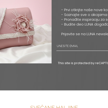
- Prvi otkrijte naše nove ko
- Saznajte sve o akcijama
- Pronađite inspiraciju za 
- Budite deo LUNA događa
Prijavite se na LUNA newsle
This site is protected by reCA
SVEČANE HALJINE