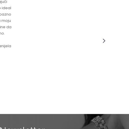
jući
o ideal
jubazno
a moju
čine da
no.
nijela