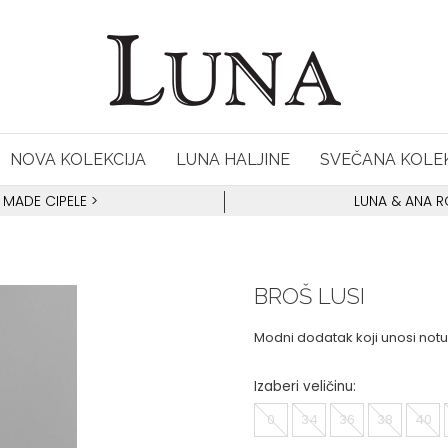
NOVA KOLEKCIJA
LUNA HALJINE
SVEČANA KOLEK
 MADE CIPELE
>
LUNA & ANA 
BROŠ LUSI
Modni dodatak koji unosi notu a
Izaberi veličinu:
0
34
36
38
40