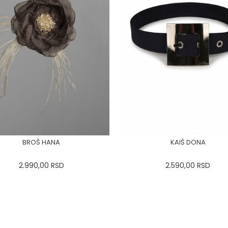
BROŠ HANA
KAIŠ DONA
2.990,00
RSD
2.590,00
RSD
34
36-
38
40
42
44
0
34
36-
38
40
42
46
48
50
46
48
50