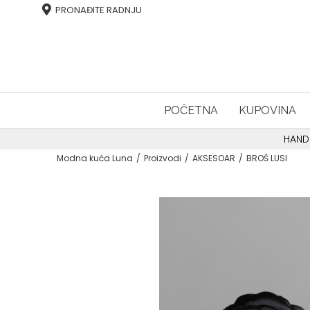
PRONAĐITE RADNJU
POČETNA
KUPOVINA
HAND
Modna kuća Luna
Proizvodi
AKSESOAR
BROŠ LUSI