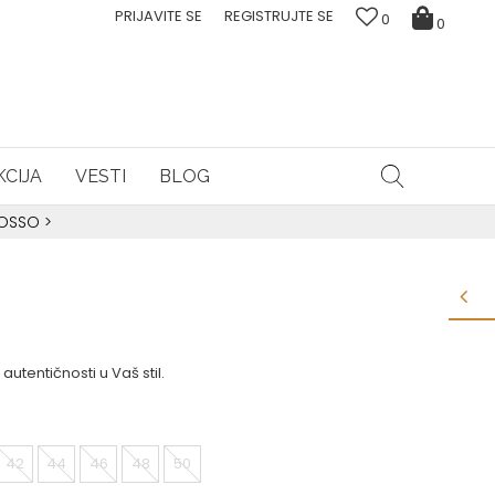
PRIJAVITE SE
REGISTRUJTE SE
0
0
CIJA
VESTI
BLOG
ROSSO
>
utentičnosti u Vaš stil.
42
44
46
48
50