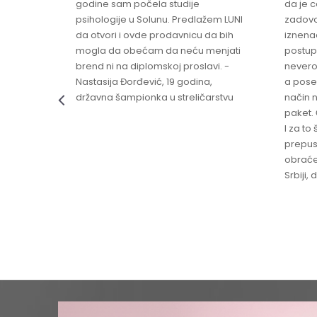
godine sam počela studije
da je 
psihologije u Solunu. Predlažem LUNI
zadovo
da otvori i ovde prodavnicu da bih
iznenad
mogla da obećam da neću menjati
postup
brend ni na diplomskoj proslavi. -
nevero
Nastasija Đorđević, 19 godina,
a pose
državna šampionka u streličarstvu
način n
paket. 
I za to 
prepust
obraće
Srbiji,