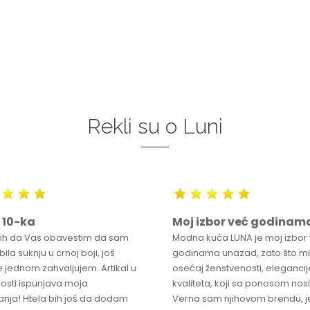
DODAJ U KORPU
DODAJ U KORPU
Rekli su o Luni
 10-ka
Moj izbor već godinam
bih da Vas obavestim da sam
Modna kuća LUNA je moj izbor
ila suknju u crnoj boji, još
godinama unazad, zato što mi
 jednom zahvaljujem. Artikal u
osećaj ženstvenosti, elegancije
osti ispunjava moja
kvaliteta, koji sa ponosom nos
anja! Htela bih još da dodam
Verna sam njihovom brendu, j