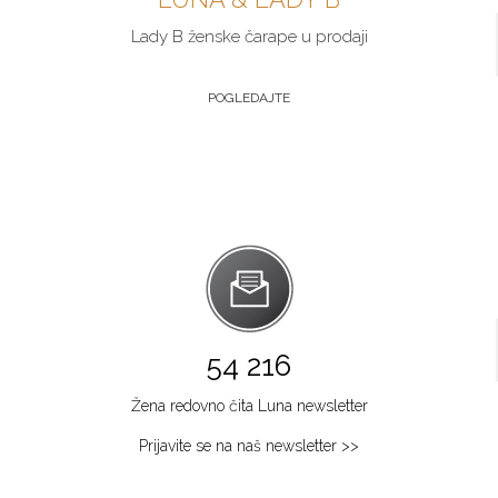
Lady B ženske čarape u prodaji
POGLEDAJTE
54 216
Žena redovno čita Luna newsletter
Prijavite se na naš newsletter >>