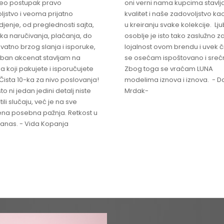
ceo postupak pravo
oni verni nama kupcima stavlja
ljstvo i veoma prijatno
kvalitet i naše zadovoljstvo ka
jenje, od preglednosti sajta,
u kreiranju svake kolekcije. L
ka naručivanja, plaćanja, do
osoblje je isto tako zaslužno z
vatno brzog slanja i isporuke,
lojalnost ovom brendu i uvek 
ban akcenat stavljam na
se osećam ispoštovano i sreć
a koji pakujete i isporučujete
Zbog toga se vraćam LUNA
Čista 10-ka za nivo poslovanja!
modelima iznova i iznova. - Da
što ni jedan jedini detalj niste
Mrdak-
ili slučaju, već je na sve
na posebna pažnja. Retkost u
 danas. - Vida Kopanja