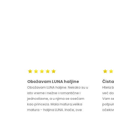
U
DODAJ U KORPU
Obožavam LUNA haljine
Čista
sa
Obožavam LUNA haljine. Nekako su u
Htela 
ve
isto vreme i nežne i romantične i
već dob
jednostavne, a u njima se osećam
Vam se
ikica -
kao princeza. Mala matura,velika
potpun
matura – haljina LUNA. Inače, ove
očekiv