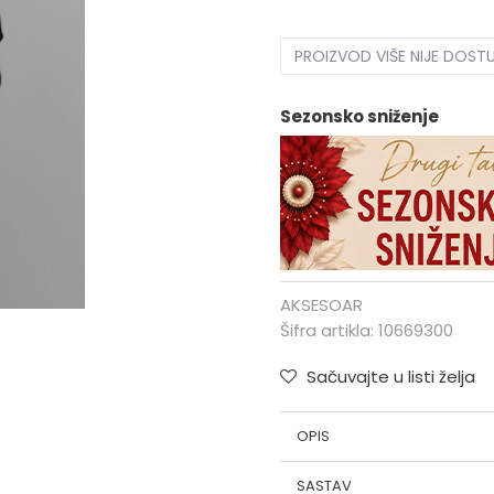
PROIZVOD VIŠE NIJE DOST
Sezonsko sniženje
AKSESOAR
Šifra artikla:
10669300
Sačuvajte u listi želja
OPIS
SASTAV