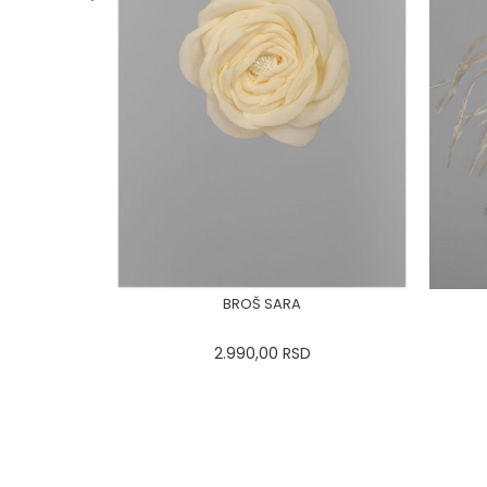
BROŠ SARA
2.990,00
RSD
42
44
0
34
36-
38
40
42
44
0
46
48
50