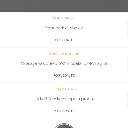
LUNA CIPELE
Your perfect choice
POGLEDAJTE
SVEČANE HALJINE
Očekuje Vas preko 100 modela LUNA haljina
POGLEDAJTE
LUNA & LADY B
Lady B ženske čarape u prodaji
POGLEDAJTE