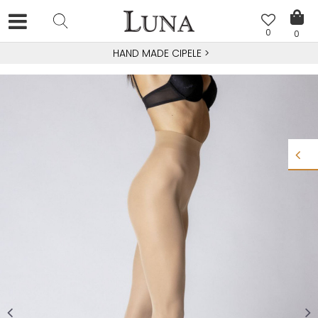
0
0
HAND MADE CIPELE
>