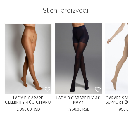
Slični proizvodi
LADY B CARAPE
LADY B CARAPE FLY 40
ČARAPE SANP
CELEBRITY 40C CHIARO
NAVY
SUPPORT 2
2.050,00
RSD
1.950,00
RSD
950,00