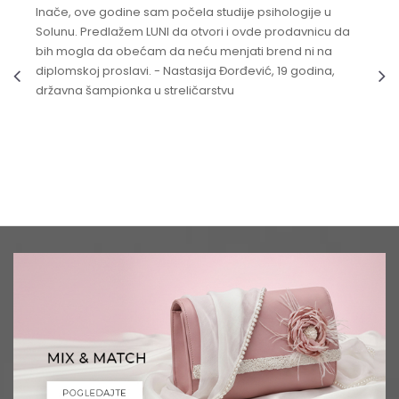
Inače, ove godine sam počela studije psihologije u
Solunu. Predlažem LUNI da otvori i ovde prodavnicu da
bih mogla da obećam da neću menjati brend ni na
diplomskoj proslavi. - Nastasija Đorđević, 19 godina,
državna šampionka u streličarstvu