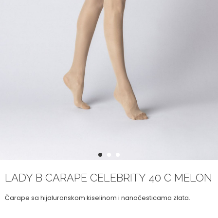
1
2
3
LADY B CARAPE CELEBRITY 40 C MELON
Čarape sa hijaluronskom kiselinom i nanočesticama zlata.