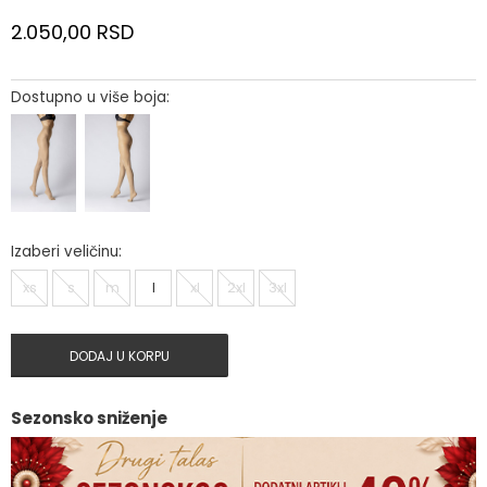
2.050,00
RSD
Dostupno u više boja:
Izaberi veličinu:
xs
s
m
l
xl
2xl
3xl
DODAJ U KORPU
Sezonsko sniženje