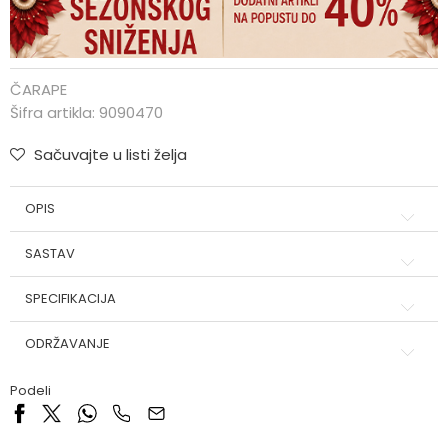
ČARAPE
Šifra artikla:
9090470
Sačuvajte u listi želja
OPIS
SASTAV
SPECIFIKACIJA
ODRŽAVANJE
Podeli