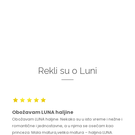
Rekli su o Luni
Obožavam LUNA haljine
Obožavam LUNA haljine. Nekako su u isto vreme i nežne i
romantične i jednostavne, a u njima se osećam kao
princeza. Mala matura,velika matura – haljina LUNA.