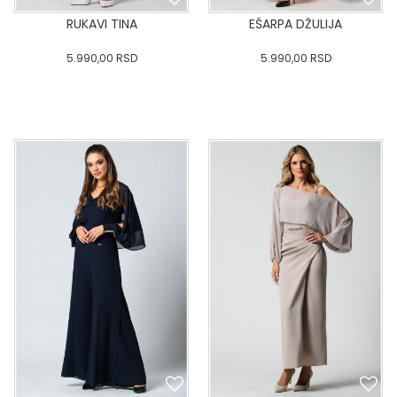
RUKAVI TINA
EŠARPA DŽULIJA
5.990,00
RSD
5.990,00
RSD
0
34
36-
38
40
0
34
36-
38
40
42
44
46
48
50
42
44
46
48
50
DODAJ U KORPU
DODAJ U KORPU