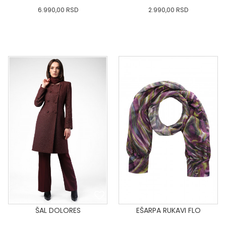
6.990,00
RSD
2.990,00
RSD
0
34
36-
38
40
0
34
36-
38
40
42
44
46
48
50
42
44
46
48
50
DODAJ U KORPU
DODAJ U KORPU
ŠAL DOLORES
EŠARPA RUKAVI FLO