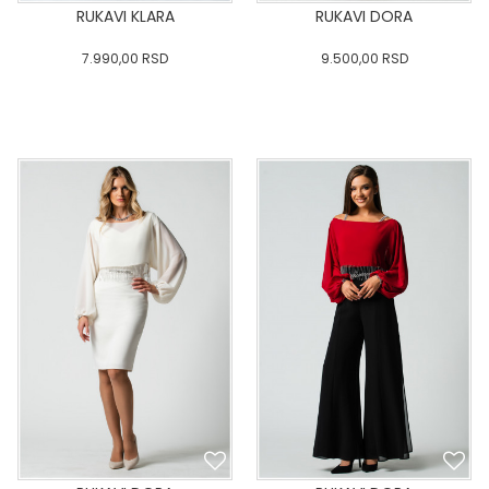
RUKAVI KLARA
RUKAVI DORA
7.990,00
RSD
9.500,00
RSD
0
34
36-
38
40
0
34
36-
38
40
42
44
46
48
50
42
44
46
48
50
DODAJ U KORPU
DODAJ U KORPU