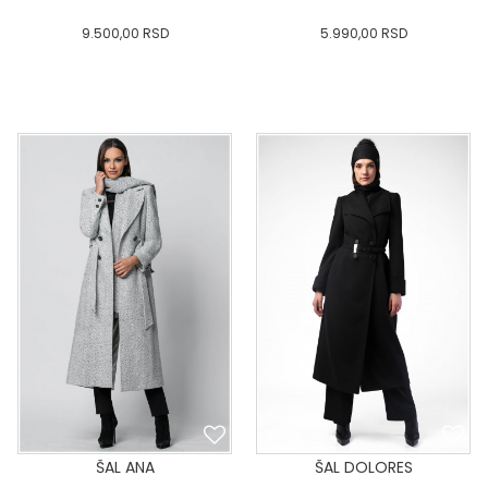
9.500,00
RSD
5.990,00
RSD
0
34
36-
38
40
0
34
36-
38
40
42
44
46
48
50
42
44
46
48
50
DODAJ U KORPU
DODAJ U KORPU
ŠAL ANA
ŠAL DOLORES