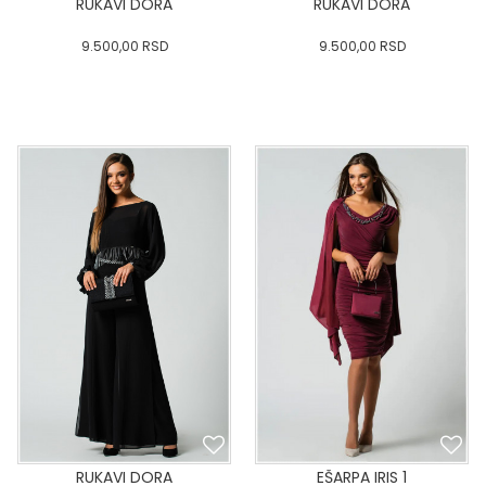
RUKAVI DORA
RUKAVI DORA
9.500,00
RSD
9.500,00
RSD
0
34
36-
38
40
0
34
36-
38
40
42
44
46
48
50
42
44
46
48
50
DODAJ U KORPU
DODAJ U KORPU
RUKAVI DORA
EŠARPA IRIS 1