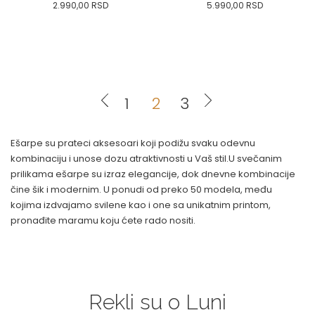
2.990,00
RSD
5.990,00
RSD
0
34
36-
38
40
0
34
36-
38
40
42
44
46
48
50
42
44
46
48
50
1
2
3
DODAJ U KORPU
DODAJ U KORPU
Ešarpe su prateci aksesoari koji podižu svaku odevnu
kombinaciju i unose dozu atraktivnosti u Vaš stil.U svečanim
prilikama ešarpe su izraz elegancije, dok dnevne kombinacije
čine šik i modernim. U ponudi od preko 50 modela, među
kojima izdvajamo svilene kao i one sa unikatnim printom,
pronađite maramu koju ćete rado nositi.
Rekli su o Luni