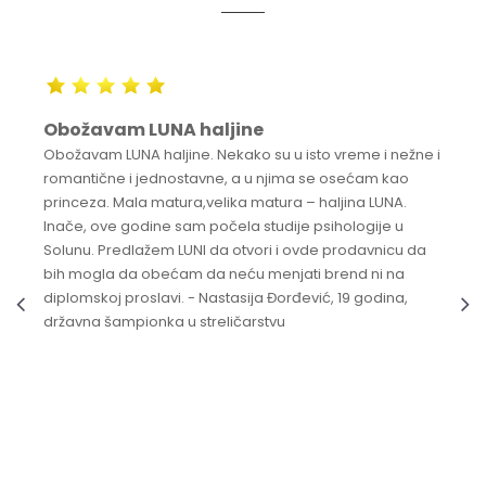
Obožavam LUNA haljine
Obožavam LUNA haljine. Nekako su u isto vreme i nežne i
romantične i jednostavne, a u njima se osećam kao
princeza. Mala matura,velika matura – haljina LUNA.
Inače, ove godine sam počela studije psihologije u
Solunu. Predlažem LUNI da otvori i ovde prodavnicu da
bih mogla da obećam da neću menjati brend ni na
diplomskoj proslavi. - Nastasija Đorđević, 19 godina,
državna šampionka u streličarstvu