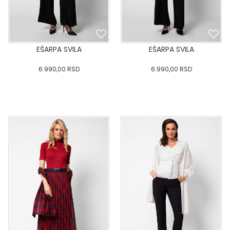
EŠARPA SVILA
EŠARPA SVILA
6.990,00
RSD
6.990,00
RSD
0
34
36-
38
40
0
34
36-
38
40
42
44
46
48
50
42
44
46
48
50
DODAJ U KORPU
DODAJ U KORPU