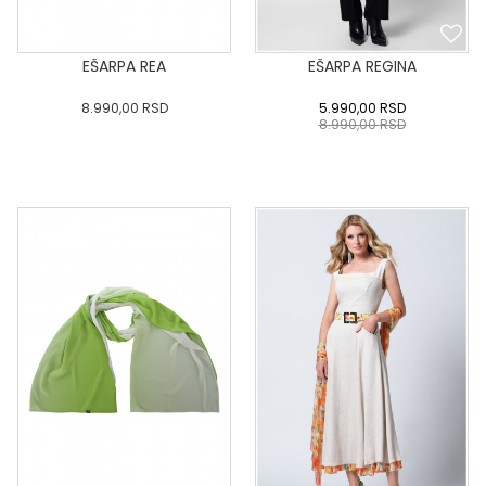
EŠARPA REA
EŠARPA REGINA
8.990,00
RSD
5.990,00
RSD
8.990,00
RSD
0
34
36-
38
40
0
34
36-
38
40
42
44
46
48
50
42
44
46
48
50
DODAJ U KORPU
DODAJ U KORPU