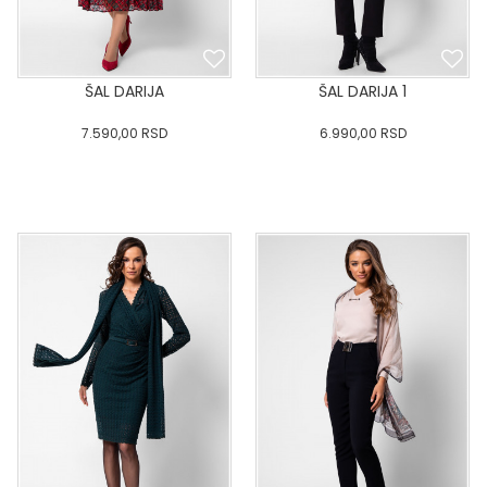
ŠAL DARIJA
ŠAL DARIJA 1
7.590,00
RSD
6.990,00
RSD
0
34
36-
38
40
0
34
36-
38
40
42
44
46
48
50
42
44
46
48
50
DODAJ U KORPU
DODAJ U KORPU