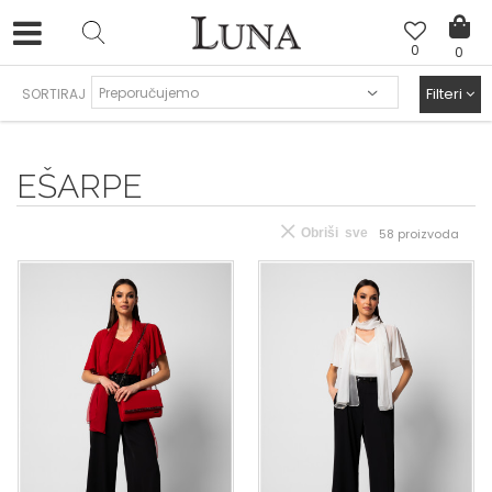
0
0
HAND MADE CIPELE
>
Filteri
SORTIRAJ
EŠARPE
Obriši sve
58
proizvoda