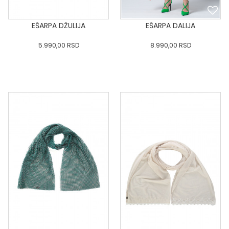
EŠARPA DŽULIJA
EŠARPA DALIJA
5.990,00
RSD
8.990,00
RSD
0
34
36-
38
40
0
34
36-
38
40
42
44
46
48
50
42
44
46
48
50
DODAJ U KORPU
DODAJ U KORPU