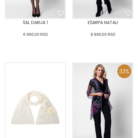
ŠAL DARIJA 1
EŠARPA NATALI
6.990,00
RSD
8.990,00
RSD
0
34
36-
38
40
0
34
36-
38
40
42
44
46
48
50
42
44
46
48
50
33
%
DODAJ U KORPU
DODAJ U KORPU