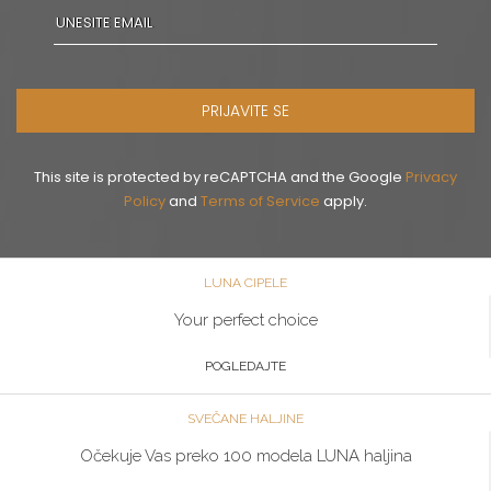
PRIJAVITE SE
This site is protected by reCAPTCHA and the Google
Privacy
Policy
and
Terms of Service
apply.
LUNA CIPELE
Your perfect choice
POGLEDAJTE
SVEČANE HALJINE
Očekuje Vas preko 100 modela LUNA haljina