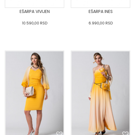
EŠARPA VIVIJEN
EŠARPA INES
10.590,00
RSD
6.990,00
RSD
0
34
36-
38
40
0
34
36-
38
40
42
44
46
48
50
42
44
46
48
50
DODAJ U KORPU
DODAJ U KORPU