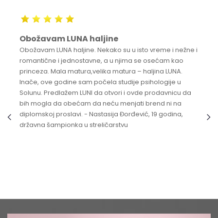
Obožavam LUNA haljine
Obožavam LUNA haljine. Nekako su u isto vreme i nežne i
romantične i jednostavne, a u njima se osećam kao
princeza. Mala matura,velika matura – haljina LUNA.
Inače, ove godine sam počela studije psihologije u
Solunu. Predlažem LUNI da otvori i ovde prodavnicu da
bih mogla da obećam da neću menjati brend ni na
diplomskoj proslavi. - Nastasija Đorđević, 19 godina,
državna šampionka u streličarstvu