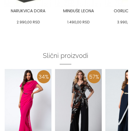
NARUKVICA DORA
MINĐUŠE LEONA
OGRLIC
2.990,00
RSD
1.490,00
RSD
3.990,0
Slični proizvodi
34
%
57
%