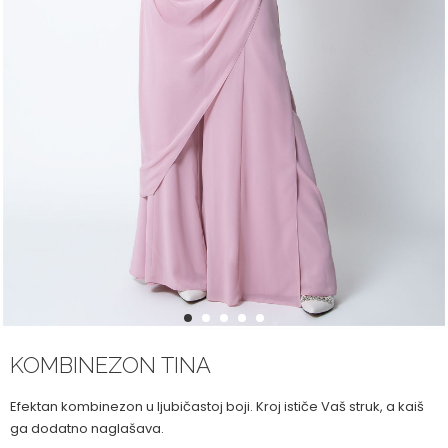
1
2
3
4
5
KOMBINEZON TINA
Efektan kombinezon u ljubičastoj boji. Kroj ističe Vaš struk, a kaiš
ga dodatno naglašava.