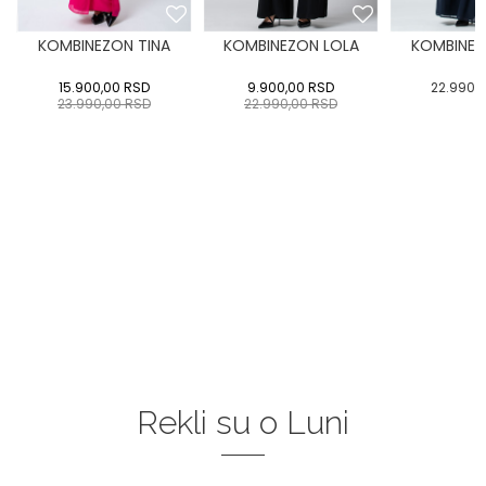
KOMBINEZON TINA
KOMBINEZON LOLA
KOMBINEZ
15.900,00
RSD
9.900,00
RSD
22.990,
23.990,00
RSD
22.990,00
RSD
Rekli su o Luni