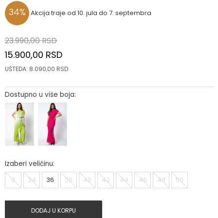
34
%
Akcija traje od 10. jula do 7. septembra
23.990,00
RSD
15.900,00
RSD
UŠTEDA:
8.090,00
RSD
Dostupno u više boja:
Izaberi veličinu:
0
34
36
38
40
42
44
46
48
50
DODAJ U KORPU