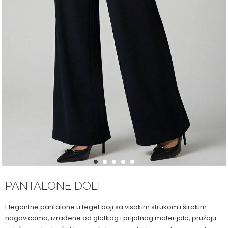
1
2
3
4
5
PANTALONE DOLI
Elegantne pantalone u teget boji sa visokim strukom i širokim
nogavicama, izrađene od glatkog i prijatnog materijala, pružaju