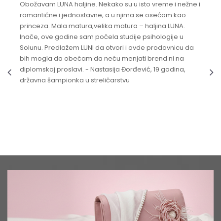
Obožavam LUNA haljine. Nekako su u isto vreme i nežne i
romantične i jednostavne, a u njima se osećam kao
princeza. Mala matura,velika matura – haljina LUNA.
Inače, ove godine sam počela studije psihologije u
Solunu. Predlažem LUNI da otvori i ovde prodavnicu da
bih mogla da obećam da neću menjati brend ni na
diplomskoj proslavi. - Nastasija Đorđević, 19 godina,
državna šampionka u streličarstvu