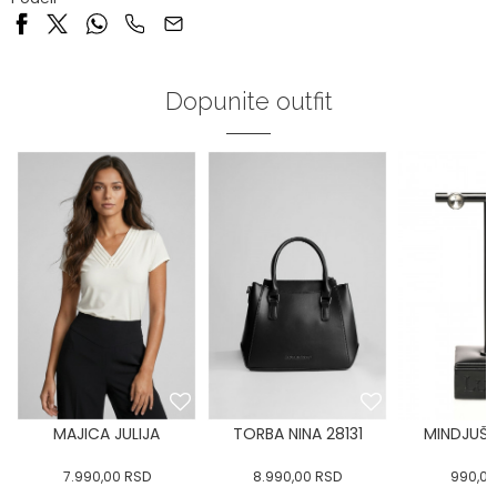
Dopunite outfit
MAJICA JULIJA
TORBA NINA 28131
MINDJUŠE 
7.990,00
RSD
8.990,00
RSD
990,00