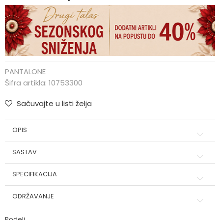
PANTALONE
Šifra artikla:
10753300
Sačuvajte u listi želja
OPIS
SASTAV
SPECIFIKACIJA
ODRŽAVANJE
Podeli