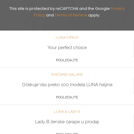
This site is protected by reCAPTCHA and the Google
Privacy
Policy
and
Terms of Service
apply.
LUNA CIPELE
Your perfect choice
POGLEDAJTE
SVEČANE HALJINE
Očekuje Vas preko 100 modela LUNA haljina
POGLEDAJTE
LUNA & LADY B
Lady B ženske čarape u prodaji