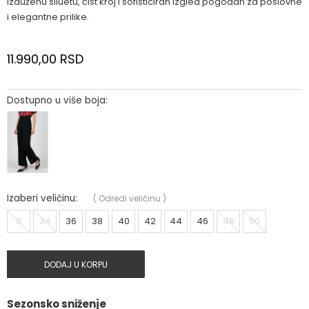
izduženu siluetu, čist kroj i sofisticiran izgled pogodan za poslovne
i elegantne prilike.
11.990,00
RSD
Dostupno u više boja:
Izaberi veličinu:
(
Odredi veličinu
)
0
34
36
38
40
42
44
46
48
50
DODAJ U KORPU
Sezonsko sniženje