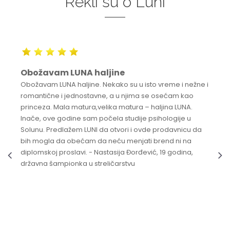
Rekli su o Luni
Obožavam LUNA haljine
Obožavam LUNA haljine. Nekako su u isto vreme i nežne i
romantične i jednostavne, a u njima se osećam kao
princeza. Mala matura,velika matura – haljina LUNA.
Inače, ove godine sam počela studije psihologije u
Solunu. Predlažem LUNI da otvori i ovde prodavnicu da
bih mogla da obećam da neću menjati brend ni na
diplomskoj proslavi. - Nastasija Đorđević, 19 godina,
državna šampionka u streličarstvu