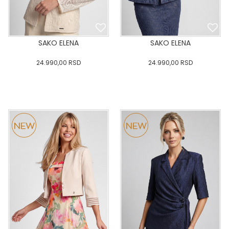
SAKO ELENA
SAKO ELENA
24.990,00
RSD
24.990,00
RSD
0
34
36-
38
40
0
34
36-
38
40
42
44
46
48
50
42
44
46
48
50
DODAJ U KORPU
DODAJ U KORPU