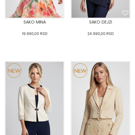
SAKO MINA
SAKO DEJZI
19.990,00
RSD
24.990,00
RSD
0
34
36-
38
40
0
34
36-
38
40
42
44
46
48
50
42
44
46
48
50
DODAJ U KORPU
DODAJ U KORPU