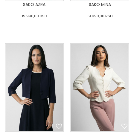
SAKO AZRA
SAKO MINA
19.990,00
RSD
19.990,00
RSD
0
34
36-
38
40
0
34
36-
38
40
42
44
46
48
50
42
44
46
48
50
DODAJ U KORPU
DODAJ U KORPU