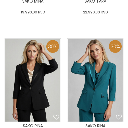
SAKO MINA
SAKO TARA
19.990,00
RSD
22.990,00
RSD
0
34
36-
38
40
0
34
36-
38
40
42
44
46
48
50
42
44
46
48
50
30
%
30
%
DODAJ U KORPU
DODAJ U KORPU
SAKO RINA
SAKO RINA