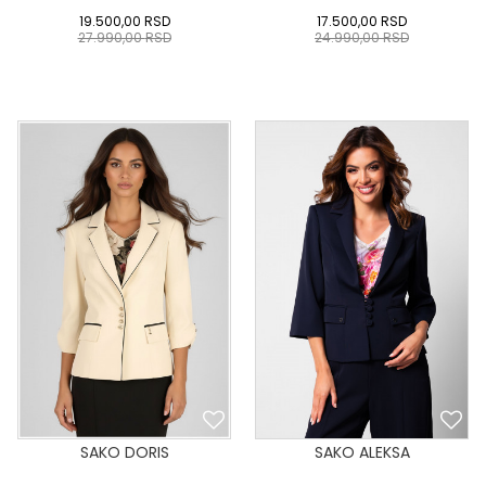
19.500,00
RSD
17.500,00
RSD
27.990,00
RSD
24.990,00
RSD
0
34
36-
38
40
0
34
36-
38
40
42
44
46
48
50
42
44
46
48
50
DODAJ U KORPU
DODAJ U KORPU
SAKO DORIS
SAKO ALEKSA