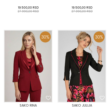
19.500,00
RSD
19.500,00
RSD
27.990,00
RSD
27.990,00
RSD
0
34
36-
38
40
0
34
36-
38
40
42
44
46
48
50
42
44
46
48
50
30
%
30
%
DODAJ U KORPU
DODAJ U KORPU
SAKO RINA
SAKO JULIJA