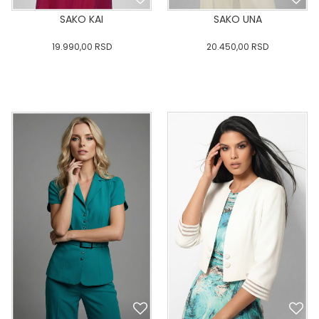
SAKO KAI
SAKO UNA
19.990,00
RSD
20.450,00
RSD
0
34
36-
38
40
0
34
36-
38
40
42
44
46
48
50
42
44
46
48
50
DODAJ U KORPU
DODAJ U KORPU