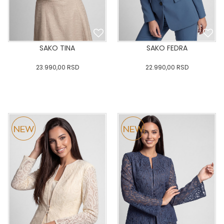
SAKO TINA
SAKO FEDRA
23.990,00
RSD
22.990,00
RSD
0
34
36-
38
40
0
34
36-
38
40
42
44
46
48
50
42
44
46
48
50
DODAJ U KORPU
DODAJ U KORPU