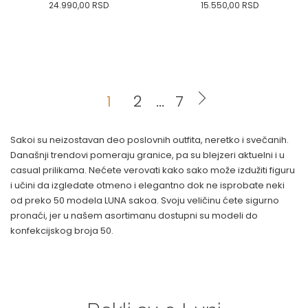
24.990,00
RSD
15.550,00
RSD
0
34
36-
38
40
0
34
36-
38
40
42
44
46
48
50
42
44
46
48
50
1
2
...
7
DODAJ U KORPU
DODAJ U KORPU
Sakoi su neizostavan deo poslovnih outfita, neretko i svečanih.
Današnji trendovi pomeraju granice, pa su blejzeri aktuelni i u
casual prilikama. Nećete verovati kako sako može izdužiti figuru
i učini da izgledate otmeno i elegantno dok ne isprobate neki
od preko 50 modela LUNA sakoa. Svoju veličinu ćete sigurno
pronaći, jer u našem asortimanu dostupni su modeli do
konfekcijskog broja 50.