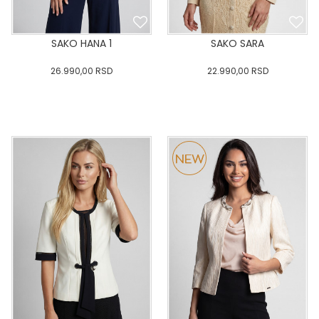
SAKO HANA 1
SAKO SARA
26.990,00
RSD
22.990,00
RSD
0
34
36-
38
40
0
34
36-
38
40
42
44
46
48
50
42
44
46
48
50
DODAJ U KORPU
DODAJ U KORPU