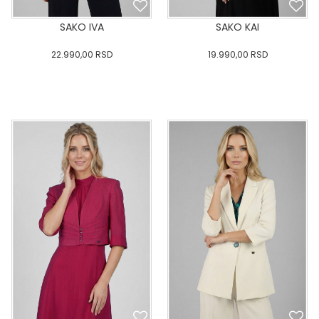
SAKO IVA
SAKO KAI
22.990,00
RSD
19.990,00
RSD
0
34
36-
38
40
0
34
36-
38
40
42
44
46
48
50
42
44
46
48
50
DODAJ U KORPU
DODAJ U KORPU