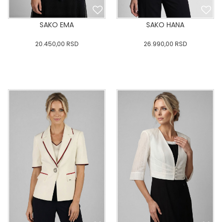
SAKO EMA
SAKO HANA
20.450,00
RSD
26.990,00
RSD
0
34
36-
38
40
0
34
36-
38
40
42
44
46
48
50
42
44
46
48
50
DODAJ U KORPU
DODAJ U KORPU