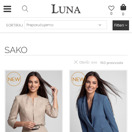
0
0
HAND MADE CIPELE
>
Filteri
SORTIRAJ
SAKO
Obriši sve
150
proizvoda