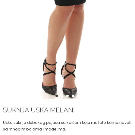
1
2
3
4
5
SUKNJA USKA MELANI
Uska suknja dubokog pojasa sa kaišem koju možete kombinovati
sa mnogim bojama i modelima.