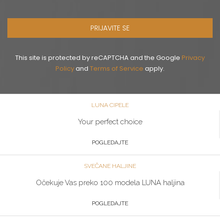
PRIJAVITE SE
This site is protected by reCAPTCHA and the Google
Privacy
Policy
and
Terms of Service
apply.
LUNA CIPELE
Your perfect choice
POGLEDAJTE
SVEČANE HALJINE
Očekuje Vas preko 100 modela LUNA haljina
POGLEDAJTE