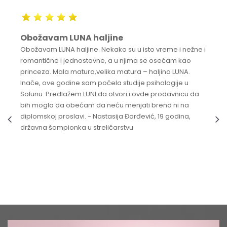
Obožavam LUNA haljine
Obožavam LUNA haljine. Nekako su u isto vreme i nežne i
romantične i jednostavne, a u njima se osećam kao
princeza. Mala matura,velika matura – haljina LUNA.
Inače, ove godine sam počela studije psihologije u
Solunu. Predlažem LUNI da otvori i ovde prodavnicu da
bih mogla da obećam da neću menjati brend ni na
diplomskoj proslavi. - Nastasija Đorđević, 19 godina,
državna šampionka u streličarstvu