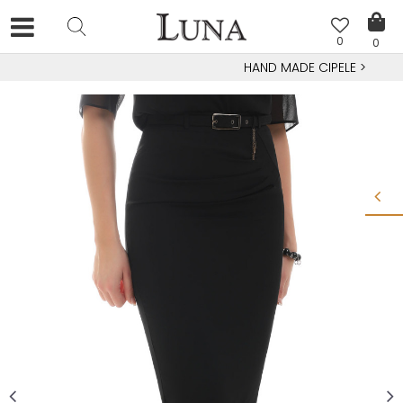
0
0
HAND MADE CIPELE
>