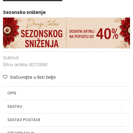
Sezonsko sniženje
SUKNJE
Šifra artikla:
8272990
Sačuvajte u listi želja
OPIS
SASTAV
SASTAV POSTAVE