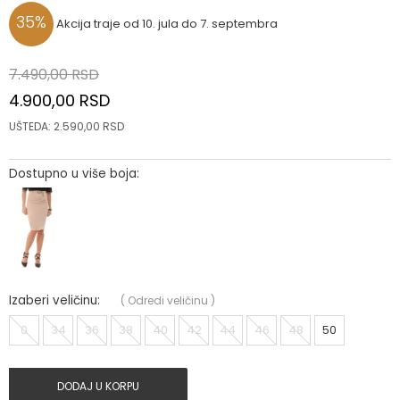
35
%
Akcija traje od 10. jula do 7. septembra
7.490,00
RSD
4.900,00
RSD
UŠTEDA:
2.590,00
RSD
Dostupno u više boja:
Izaberi veličinu:
(
Odredi veličinu
)
0
34
36
38
40
42
44
46
48
50
DODAJ U KORPU