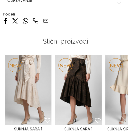
ODRŽAVANJE
Podeli
Slični proizvodi
SUKNJA SARA 1
SUKNJA SARA 1
SUKNJA ŠIR