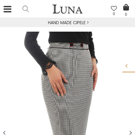
0
0
HAND MADE CIPELE
>