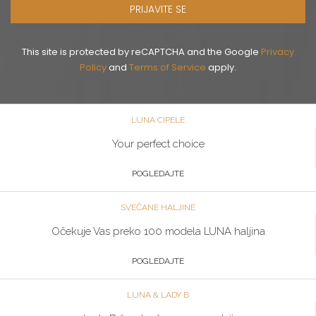
PRIJAVITE SE
This site is protected by reCAPTCHA and the Google
Privacy
Policy
and
Terms of Service
apply.
LUNA CIPELE
Your perfect choice
POGLEDAJTE
SVEČANE HALJINE
Očekuje Vas preko 100 modela LUNA haljina
POGLEDAJTE
LUNA & LADY B