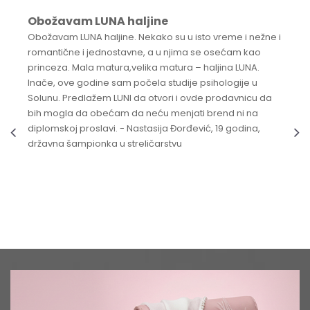
Obožavam LUNA haljine
Obožavam LUNA haljine. Nekako su u isto vreme i nežne i
romantične i jednostavne, a u njima se osećam kao
princeza. Mala matura,velika matura – haljina LUNA.
Inače, ove godine sam počela studije psihologije u
Solunu. Predlažem LUNI da otvori i ovde prodavnicu da
bih mogla da obećam da neću menjati brend ni na
diplomskoj proslavi. - Nastasija Đorđević, 19 godina,
državna šampionka u streličarstvu