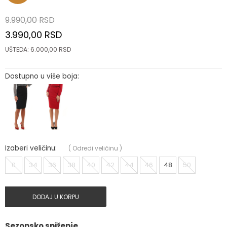
9.990,00
RSD
3.990,00
RSD
UŠTEDA:
6.000,00
RSD
Dostupno u više boja:
Izaberi veličinu:
(
Odredi veličinu
)
0
34
36
38
40
42
44
46
48
50
DODAJ U KORPU
Sezonsko sniženje