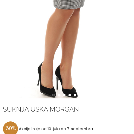
1
2
3
4
5
6
SUKNJA USKA MORGAN
60
%
Akcija traje od 10. jula do 7. septembra