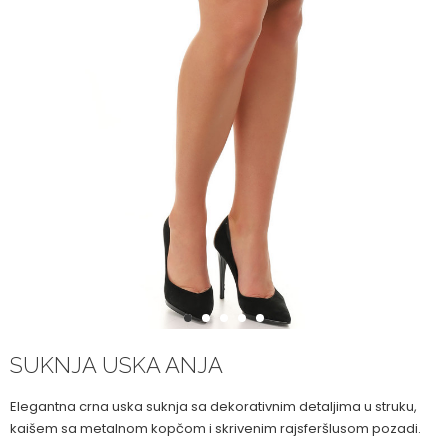
1
2
3
4
5
SUKNJA USKA ANJA
Elegantna crna uska suknja sa dekorativnim detaljima u struku,
kaišem sa metalnom kopčom i skrivenim rajsferšlusom pozadi.