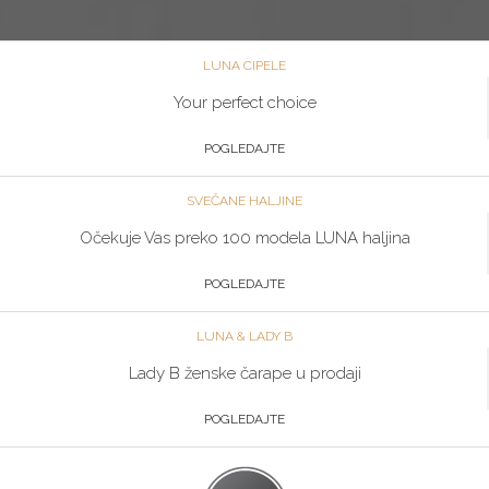
LUNA CIPELE
Your perfect choice
POGLEDAJTE
SVEČANE HALJINE
Očekuje Vas preko 100 modela LUNA haljina
POGLEDAJTE
LUNA & LADY B
Lady B ženske čarape u prodaji
POGLEDAJTE