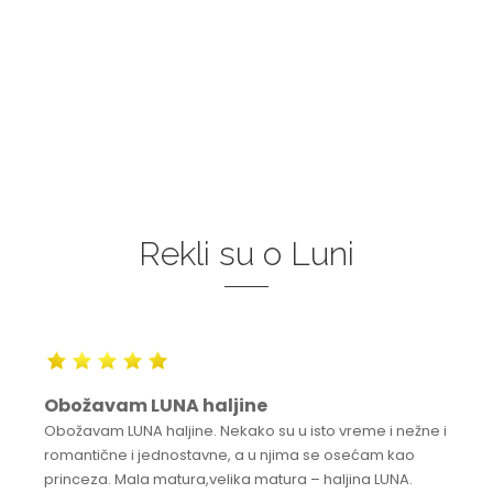
Rekli su o Luni
Obožavam LUNA haljine
Obožavam LUNA haljine. Nekako su u isto vreme i nežne i
romantične i jednostavne, a u njima se osećam kao
princeza. Mala matura,velika matura – haljina LUNA.