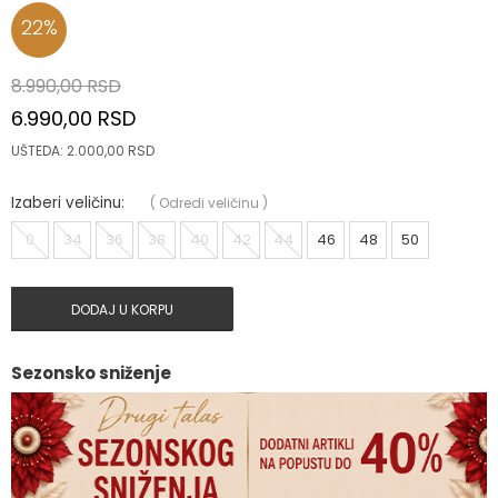
22
%
8.990,00
RSD
6.990,00
RSD
UŠTEDA:
2.000,00
RSD
Izaberi veličinu:
(
Odredi veličinu
)
0
34
36
38
40
42
44
46
48
50
DODAJ U KORPU
Sezonsko sniženje