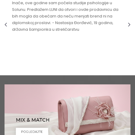
Inače, ove godine sam počela studije psihologije u
Solunu. Predlažem LUNI da otvori i ovde prodavnicu da
bih mogla da obećam da neću menjati brend ni na
diplomskoj proslavi. - Nastasija Đorđević, 19 godina,
državna šampionka u streličarstvu