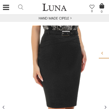
0
0
HAND MADE CIPELE
>