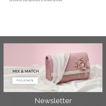
državna šampionka u streličarstvu
Newsletter