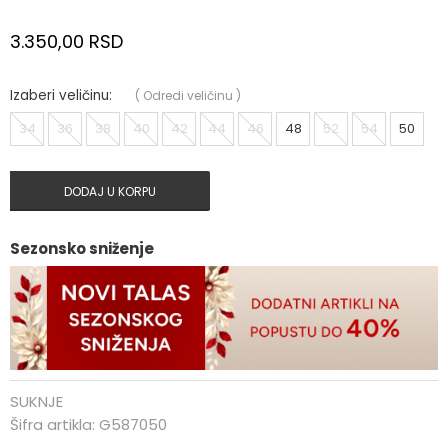
3.350,00
RSD
Izaberi veličinu:
(
Odredi veličinu
)
34
36
38
40
42
44
46
48
52
54
50
DODAJ U KORPU
Sezonsko sniženje
SUKNJE
Šifra artikla:
G587050