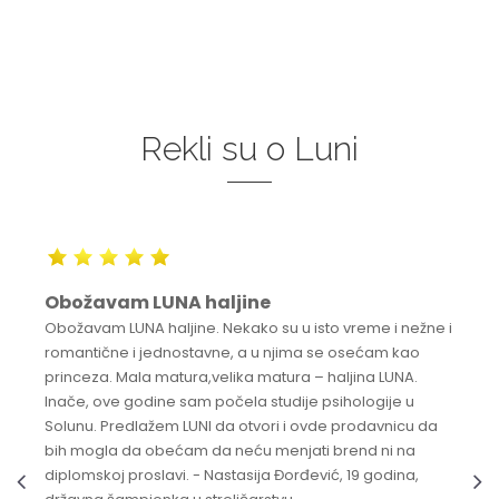
Rekli su o Luni
Obožavam LUNA haljine
Obožavam LUNA haljine. Nekako su u isto vreme i nežne i
romantične i jednostavne, a u njima se osećam kao
princeza. Mala matura,velika matura – haljina LUNA.
Inače, ove godine sam počela studije psihologije u
Solunu. Predlažem LUNI da otvori i ovde prodavnicu da
bih mogla da obećam da neću menjati brend ni na
diplomskoj proslavi. - Nastasija Đorđević, 19 godina,