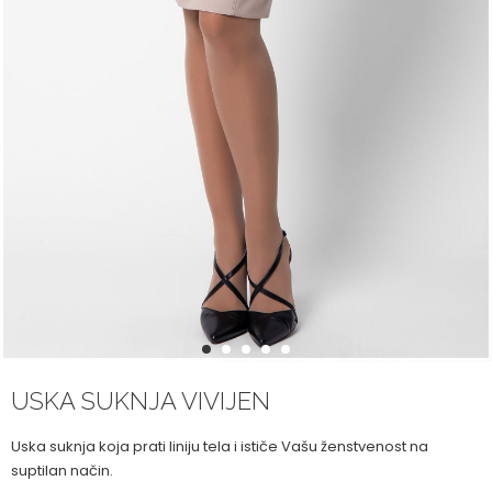
1
2
3
4
5
USKA SUKNJA VIVIJEN
Uska suknja koja prati liniju tela i ističe Vašu ženstvenost na
suptilan način.