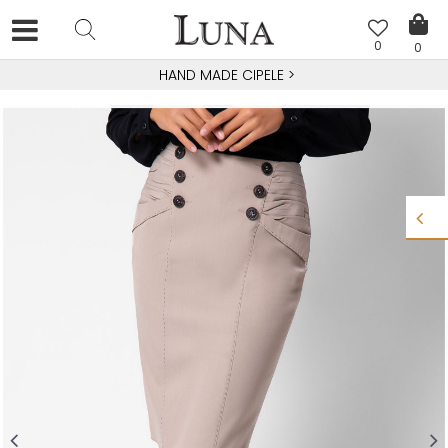
0
0
HAND MADE CIPELE
>