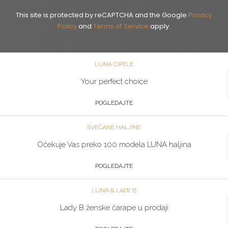
This site is protected by reCAPTCHA and the Google
Privacy
Policy
and
Terms of Service
apply.
LUNA CIPELE
Your perfect choice
POGLEDAJTE
SVEČANE HALJINE
Očekuje Vas preko 100 modela LUNA haljina
POGLEDAJTE
LUNA & LADY B
Lady B ženske čarape u prodaji