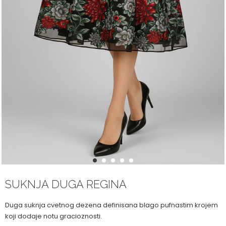
1
2
3
4
5
SUKNJA DUGA REGINA
Duga suknja cvetnog dezena definisana blago pufnastim krojem
koji dodaje notu gracioznosti.