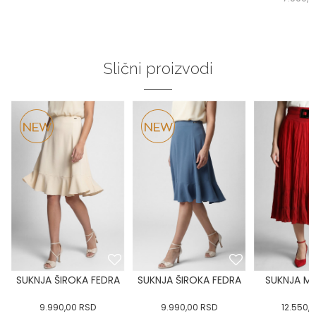
Slični proizvodi
SUKNJA ŠIROKA FEDRA
SUKNJA ŠIROKA FEDRA
SUKNJA MI
9.990,00
RSD
9.990,00
RSD
12.550,