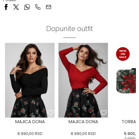
Dopunite outfit
MAJICA DONA
MAJICA DONA
TORBA 
8.990,00
RSD
8.990,00
RSD
5.900,0
7.990,