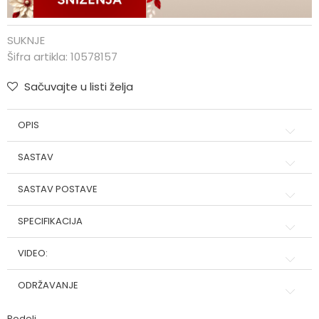
SUKNJE
Šifra artikla:
10578157
Sačuvajte u listi želja
OPIS
SASTAV
SASTAV POSTAVE
SPECIFIKACIJA
VIDEO:
ODRŽAVANJE
Podeli