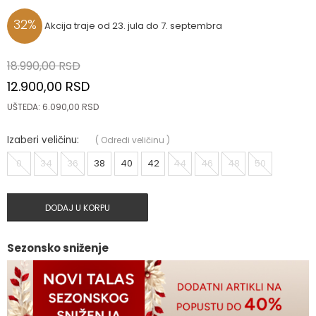
32
%
Akcija traje od 23. jula do 7. septembra
18.990,00
RSD
12.900,00
RSD
UŠTEDA:
6.090,00
RSD
Izaberi veličinu:
(
Odredi veličinu
)
0
34
36
38
40
42
44
46
48
50
DODAJ U KORPU
Sezonsko sniženje