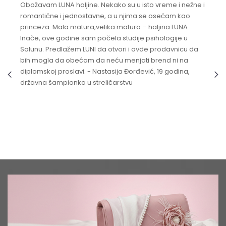
Obožavam LUNA haljine. Nekako su u isto vreme i nežne i
romantične i jednostavne, a u njima se osećam kao
princeza. Mala matura,velika matura – haljina LUNA.
Inače, ove godine sam počela studije psihologije u
Solunu. Predlažem LUNI da otvori i ovde prodavnicu da
bih mogla da obećam da neću menjati brend ni na
diplomskoj proslavi. - Nastasija Đorđević, 19 godina,
državna šampionka u streličarstvu