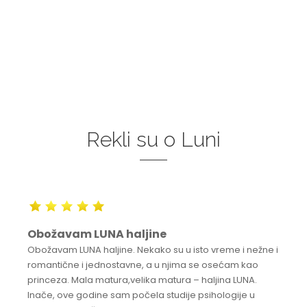
Rekli su o Luni
Obožavam LUNA haljine
Obožavam LUNA haljine. Nekako su u isto vreme i nežne i
romantične i jednostavne, a u njima se osećam kao
princeza. Mala matura,velika matura – haljina LUNA.
Inače, ove godine sam počela studije psihologije u