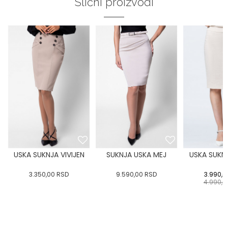
Slični proizvodi
USKA SUKNJA VIVIJEN
SUKNJA USKA MEJ
USKA SUKNJ
3.350,00
RSD
9.590,00
RSD
3.990,0
4.990,