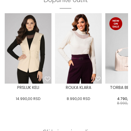
PRSLUK KELI
ROLKA KLARA
TORBA BEL
14.990,00
RSD
8.990,00
RSD
4.790,0
8.990,