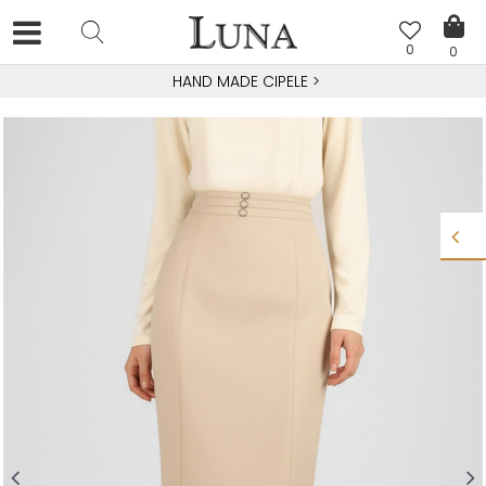
0
0
HAND MADE CIPELE
>