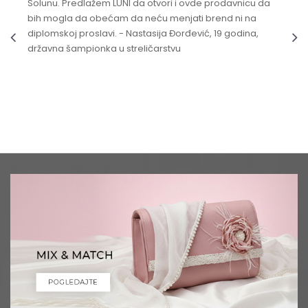
Solunu. Predlažem LUNI da otvori i ovde prodavnicu da
bih mogla da obećam da neću menjati brend ni na
diplomskoj proslavi. - Nastasija Đorđević, 19 godina,
državna šampionka u streličarstvu