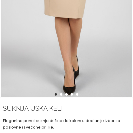
1
2
3
4
5
SUKNJA USKA KELI
Elegantna pencil suknja dužine do kolena, idealan je izbor za
poslovne i svečane prilike.