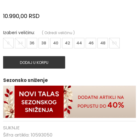
10.990,00
RSD
Izaberi veličinu:
(
Odredi veličinu
)
0
34
36
38
40
42
44
46
48
50
DODAJ U KORPU
Sezonsko sniženje
SUKNJE
Šifra artikla:
10593050